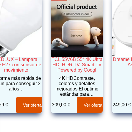
EDLUX – Lámpara
TCL 55V6B 55″ 4K Ultra
Dreame 
 E27 con sensor de
HD. HDR TV. Smart TV
A
movimiento
Powered by Googl
forma más rápida de
4K HDContraste,
un para conseguir 2
colores y detalles
años…
mejorados El optimo
estándar para…
,59
€
309,00
€
249,00
€
Ver oferta
Ver oferta