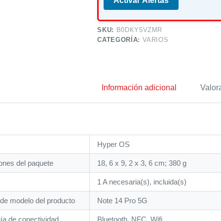
Activar Alertas
SKU:
B0DKY5VZMR
CATEGORÍA:
VARIOS
Información adicional
Valor
‎Hyper OS
ones del paquete
‎18, 6 x 9, 2 x 3, 6 cm; 380 g
‎1 A necesaria(s), incluida(s)
de modelo del producto
‎Note 14 Pro 5G
ía de conectividad
‎Bluetooth, NFC, Wifi