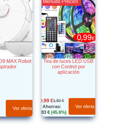
¡¡ Menudo Precio!!
D9 MAX Robot
Tira de luces LED USB
spirador
con Control por
aplicación
0,99
€
1,82
€
Ahorras:
Ver oferta
Ver oferta
0,83
€
(45.6%)