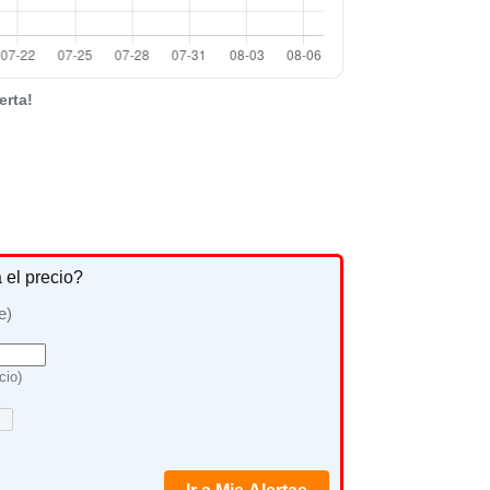
erta!
a el precio?
e)
cio)