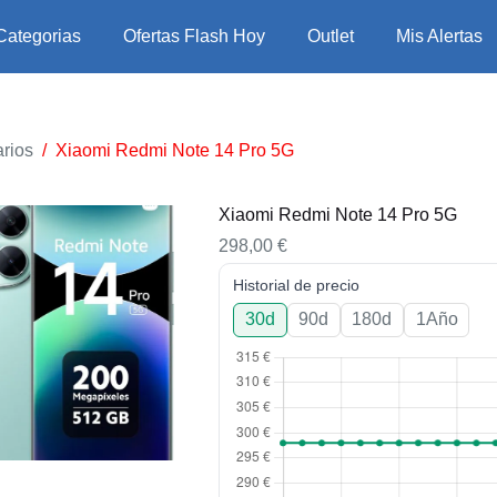
Categorias
Ofertas Flash Hoy
Outlet
Mis Alertas
rios
/
Xiaomi Redmi Note 14 Pro 5G
Xiaomi Redmi Note 14 Pro 5G
298,00
€
Historial de precio
30d
90d
180d
1Año