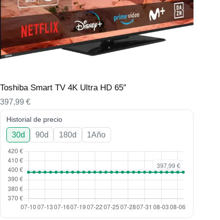
Toshiba Smart TV 4K Ultra HD 65″
397,99
€
Historial de precio
30d
90d
180d
1Año