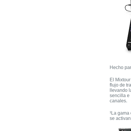
Hecho par
El Mixtour
flujo de t
llevando l
sencilla e
canales.
¹La gama d
se activan