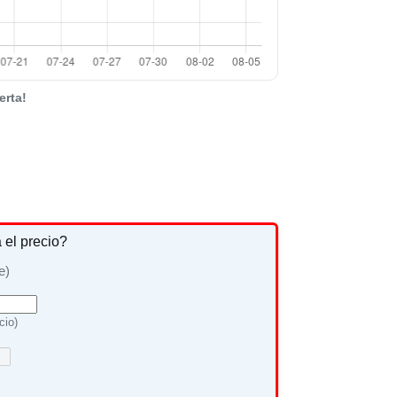
erta!
a el precio?
e)
cio)