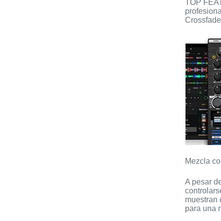
TOP FEATU
profesiona
Crossfade
Mezcla co
A pesar d
controlars
muestran 
para una n