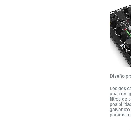
Diseño pro
Los dos ca
una confi
filtros de
posibilid
galvánico 
parámetros