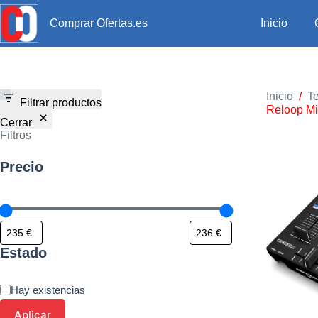
Inicio
Comprar Ofertas.es
Inicio
/
Te
Filtrar productos
Reloop Mix
Cerrar
Filtros
Precio
Estado
Hay existencias
Aplicar