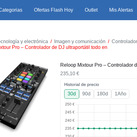
Categorias
Ofertas Flash Hoy
Outlet
Mis Alertas
cnología y electrónica
/
Imagen y comunicación
/
Controlado
tour Pro – Controlador de DJ ultraportátil todo en
Reloop Mixtour Pro – Controlador de
235,10
€
Historial de precio
30d
90d
180d
1Año