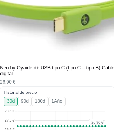
Neo by Oyaide d+ USB tipo C (tipo C – tipo B) Cable
digital
26,90
€
Historial de precio
30d
90d
180d
1Año