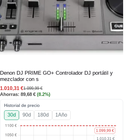
Denon DJ PRIME GO+ Controlador DJ portátil y
mezclador con s
1.010,31
€
1.099,99
€
Ahorras:
89,68
€
(8.2%)
Historial de precio
30d
90d
180d
1Año