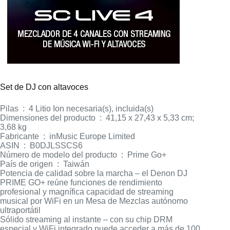
Set de DJ con altavoces
Pilas ‏ : ‎ 4 Litio Ion necesaria(s), incluida(s)
Dimensiones del producto ‏ : ‎ 41,15 x 27,43 x 5,33 cm;
3,68 kg
Fabricante ‏ : ‎ inMusic Europe Limited
ASIN ‏ : ‎ B0DJLSSCS6
Número de modelo del producto ‏ : ‎ Prime Go+
País de origen ‏ : ‎ Taiwán
Potencia de calidad sobre la marcha – el Denon DJ
PRIME GO+ reúne funciones de rendimiento
profesional y magnífica capacidad de streaming
musical por WiFi en un Mesa de Mezclas autónomo
ultraportátil
Sólido streaming al instante – con su chip DRM
especial y WiFi integrado puede acceder a más de 100