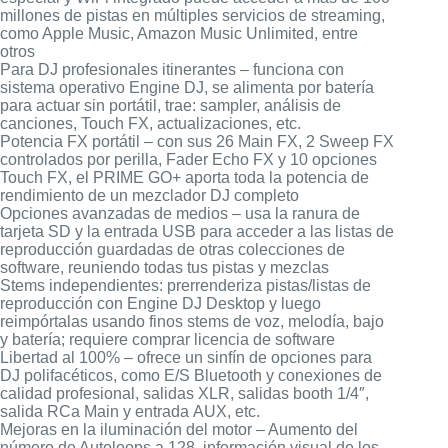
millones de pistas en múltiples servicios de streaming,
como Apple Music, Amazon Music Unlimited, entre
otros
Para DJ profesionales itinerantes – funciona con
sistema operativo Engine DJ, se alimenta por batería
para actuar sin portátil, trae: sampler, análisis de
canciones, Touch FX, actualizaciones, etc.
Potencia FX portátil – con sus 26 Main FX, 2 Sweep FX
controlados por perilla, Fader Echo FX y 10 opciones
Touch FX, el PRIME GO+ aporta toda la potencia de
rendimiento de un mezclador DJ completo
Opciones avanzadas de medios – usa la ranura de
tarjeta SD y la entrada USB para acceder a las listas de
reproducción guardadas de otras colecciones de
software, reuniendo todas tus pistas y mezclas
Stems independientes: prerrenderiza pistas/listas de
reproducción con Engine DJ Desktop y luego
reimpórtalas usando finos stems de voz, melodía, bajo
y batería; requiere comprar licencia de software
Libertad al 100% – ofrece un sinfín de opciones para
DJ polifacéticos, como E/S Bluetooth y conexiones de
calidad profesional, salidas XLR, salidas booth 1/4″,
salida RCa Main y entrada АUX, etc.
Mejoras en la iluminación del motor – Aumento del
número de Autoloops a 128, información visual de los