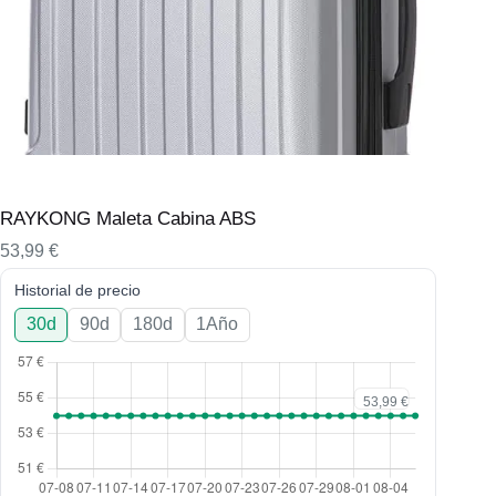
RAYKONG Maleta Cabina ABS
53,99
€
Historial de precio
30d
90d
180d
1Año