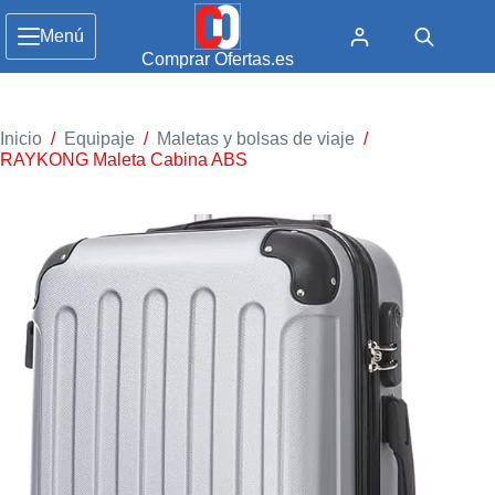
Menú
Comprar Ofertas.es
Inicio
/
Equipaje
/
Maletas y bolsas de viaje
/
RAYKONG Maleta Cabina ABS