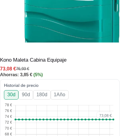
Kono Maleta Cabina Equipaje
73,08
€
76,93
€
Ahorras:
3,85
€
(5%)
Historial de precio
30d
90d
180d
1Año