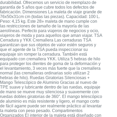
durabilidad. Ofrecemos un servicio de reemplazo de
garantía de 5 años que cubre todos los defectos de
fabricación. Dimensiones La maleta de viaje grande de
76x50x31cm cm (todas las piezas). Capacidad: 100 L.
Peso: 4,15 kg. Este 28» maleta de mano cumple con
las restricciones de tamaño de la mayoría de las
aerolíneas. Perfecto para viajeros de negocios y ocio,
viajeros de moda y para aquellos que aman viajar. TSA
Cerradura y YKK Cremallera Las cerraduras TSA
garantizan que sus objetos de valor estén seguros y
que el agente de la TSA pueda inspeccionar su
equipaje sin romper la cerradura. También está
equipado con cremallera YKK. Utiliza 5 hebras de hilo
para proteger los dientes de goma de la deformación y
el levantamiento, 3 veces más fuerte que la cremallera
normal (las cremalleras ordinarias solo utilizan 2
hebras de hilo). Ruedas Giratorias Silenciosas +
Mango Telescópico de Aluminio Gracias al nuevo de
TPE suave y lubricante dentro de las ruedas, equipaje
de mano se mueve muy silenciosa y suavemente con
ruedas dobles giratorias de 360°. El mango telescópico
de aluminio es más resistente y ligero, el mango corto
de fácil agarre puede ser realmente práctico al levantar
la maleta con peso pesado. Compartimentos
Organizados El interior de la maleta está diseñado con