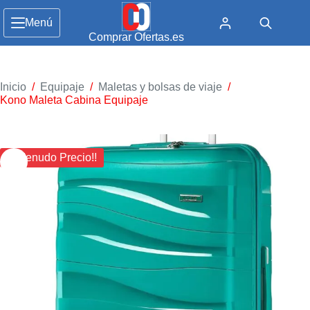
Menú
Comprar Ofertas.es
Inicio
/
Equipaje
/
Maletas y bolsas de viaje
/
Kono Maleta Cabina Equipaje
¡¡ Menudo Precio!!