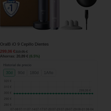
OralB iO 9 Cepillo Dientes
299,06
€
319,95
€
Ahorras:
20,89
€
(6.5%)
Historial de precio
30d
90d
180d
1Año