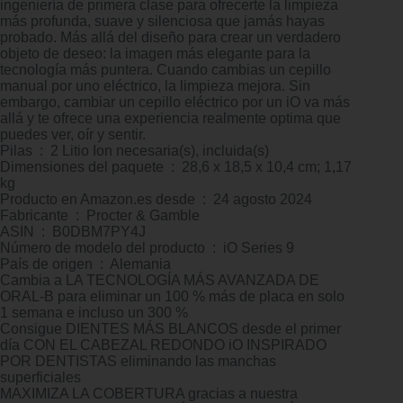
ingeniería de primera clase para ofrecerte la limpieza
más profunda, suave y silenciosa que jamás hayas
probado. Más allá del diseño para crear un verdadero
objeto de deseo: la imagen más elegante para la
tecnología más puntera. Cuando cambias un cepillo
manual por uno eléctrico, la limpieza mejora. Sin
embargo, cambiar un cepillo eléctrico por un iO va más
allá y te ofrece una experiencia realmente optima que
puedes ver, oír y sentir.
Pilas ‏ : ‎ 2 Litio Ion necesaria(s), incluida(s)
Dimensiones del paquete ‏ : ‎ 28,6 x 18,5 x 10,4 cm; 1,17
kg
Producto en Amazon.es desde ‏ : ‎ 24 agosto 2024
Fabricante ‏ : ‎ Procter & Gamble
ASIN ‏ : ‎ B0DBM7PY4J
Número de modelo del producto ‏ : ‎ iO Series 9
País de origen ‏ : ‎ Alemania
Cambia a LA TECNOLOGÍA MÁS AVANZADA DE
ORAL-B para eliminar un 100 % más de placa en solo
1 semana e incluso un 300 %
Consigue DIENTES MÁS BLANCOS desde el primer
día CON EL CABEZAL REDONDO iO INSPIRADO
POR DENTISTAS eliminando las manchas
superficiales
MAXIMIZA LA COBERTURA gracias a nuestra