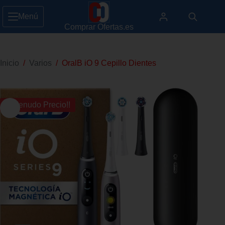
Menú
Comprar Ofertas.es
Inicio
/
Varios
/
OralB iO 9 Cepillo Dientes
¡¡ Menudo Precio!!