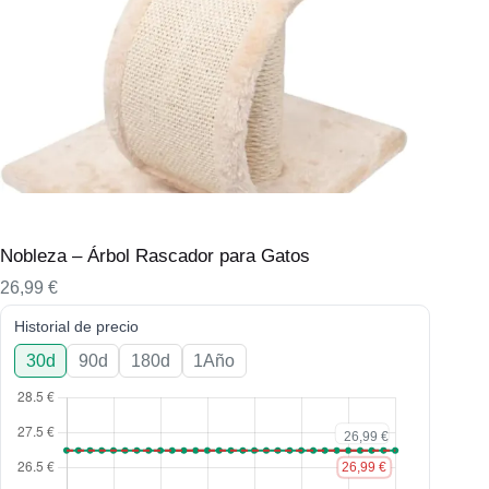
Nobleza – Árbol Rascador para Gatos
26,99
€
Historial de precio
30d
90d
180d
1Año