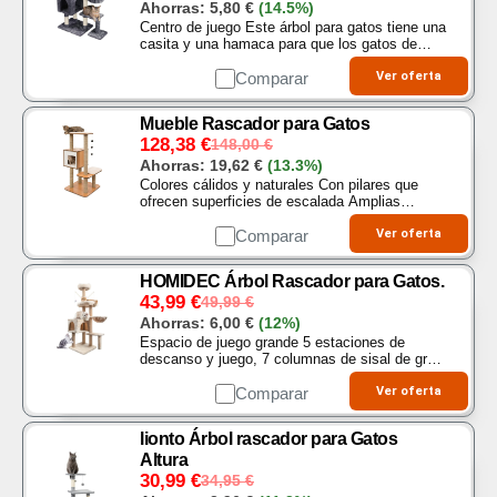
Ahorras:
5,80
€
(14.5%)
Centro de juego Este árbol para gatos tiene una
casita y una hamaca para que los gatos de
diferente tamaño jueguen y duerman. Cuenta
con una pelota elástica La casa para gatos es
Comparar
Ver oferta
estable y…
Mueble Rascador para Gatos
128,38
€
148,00
€
Ahorras:
19,62
€
(13.3%)
Colores cálidos y naturales Con pilares que
ofrecen superficies de escalada Amplias
plataformas con cojines Cubo de cueva con
alfombra en las plataformas
Comparar
Ver oferta
HOMIDEC Árbol Rascador para Gatos.
43,99
€
49,99
€
Ahorras:
6,00
€
(12%)
Espacio de juego grande 5 estaciones de
descanso y juego, 7 columnas de sisal de gran
tamaño, 1 cueva suave y tierna, 1 nido de gato
colgante, 2 teasers de gato, 1 bola colgante.
Comparar
Ver oferta
Una cueva…
lionto Árbol rascador para Gatos
Altura
30,99
€
34,95
€