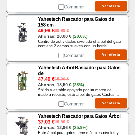
una cueva, que ofrecen espacio para la
observación y el descanso, es adecuado para
Comparar
Ver oferta
familias con…
Yaheetech Rascador para Gatos de
158 cm
49,99
€
69,99
€
Ahorras:
20,00
€
(28.6%)
Centro de actividades divertido el árbol del gato
contiene 2 camas suaves con un borde
elevado, 2 pelotas, 2 habitaciones espaciosas y
un agujero con una cuerda colgante de sisal
Comparar
Ver oferta
que ofrece…
Yaheetech Árbol Rascador para Gatos
de
47,49
€
65,99
€
Ahorras:
18,50
€
(28%)
Sólido y estable apoyado por un marco de
madera robusto, este árbol de gatos Cactus le
permite albergar 2 o 3 gatos medianos como
Birmania sagrada, siamés, exótico,etc. Buen
Comparar
Ver oferta
diseño este…
Yaheetech Rascador para Gatos Árbol
37,03
€
49,99
€
Ahorras:
12,96
€
(25.9%)
Este árbol para gatos tiene múltiples niveles y