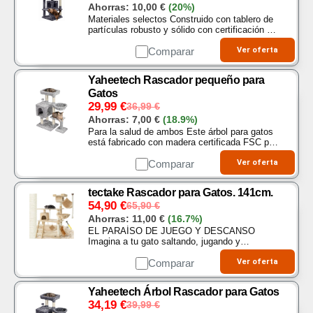
Ahorras:
10,00
€
(20%)
Materiales selectos Construido con tablero de
partículas robusto y sólido con certificación E1,
tejido de terciopelo y sisal resistente, el árbol
para gatos ofrece la estabilidad y…
Comparar
Ver oferta
Yaheetech Rascador pequeño para
Gatos
29,99
€
36,99
€
Ahorras:
7,00
€
(18.9%)
Para la salud de ambos Este árbol para gatos
está fabricado con madera certificada FSC para
proteger la salud de humanos y gatos Apto para
gatos grandes Este árbol rascador para gatos
Comparar
Ver oferta
viene…
tectake Rascador para Gatos. 141cm.
54,90
€
65,90
€
Ahorras:
11,00
€
(16.7%)
EL PARAÍSO DE JUEGO Y DESCANSO
Imagina a tu gato saltando, jugando y
descansando en este rascador para gatos Con
tantas opciones, como una hamaca, cueva y
Comparar
Ver oferta
nido, tu amigo felino…
Yaheetech Árbol Rascador para Gatos
34,19
€
39,99
€