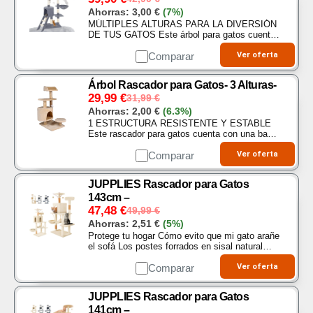
Ahorras:
3,00
€
(7%)
MÚLTIPLES ALTURAS PARA LA DIVERSIÓN
DE TUS GATOS Este árbol para gatos cuenta
con varias alturas que permiten a tus felinos
explorar, trepar y descansar. Incluye 3
Comparar
Ver oferta
plataformas…
Árbol Rascador para Gatos- 3 Alturas-
29,99
€
31,99
€
Ahorras:
2,00
€
(6.3%)
1 ESTRUCTURA RESISTENTE Y ESTABLE
Este rascador para gatos cuenta con una base
reforzada y columnas gruesas, proporcionando
seguridad y estabilidad al trepar y descansar…
Comparar
Ver oferta
JUPPLIES Rascador para Gatos
143cm –
47,48
€
49,99
€
Ahorras:
2,51
€
(5%)
Protege tu hogar Cómo evito que mi gato arañe
el sofá Los postes forrados en sisal natural
redirigen el impulso de rascado, cuidando
muebles y alfombras desde el primer día.
Comparar
Ver oferta
Confort tipo…
JUPPLIES Rascador para Gatos
141cm –