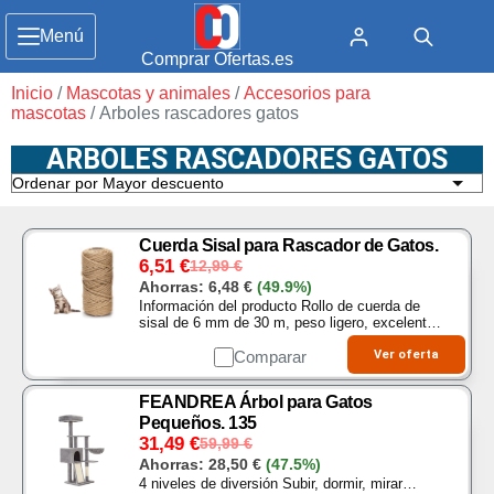
Menú
Comprar Ofertas.es
Inicio
/
Mascotas y animales
/
Accesorios para
mascotas
/ Arboles rascadores gatos
ARBOLES RASCADORES GATOS
Cuerda Sisal para Rascador de Gatos.
6,51
€
12,99
€
Ahorras:
6,48
€
(49.9%)
Información del producto Rollo de cuerda de
sisal de 6 mm de 30 m, peso ligero, excelente
longitud suficiente para satisfacer sus
necesidades. La cuerda de sisal es muy fuerte,
Comparar
Ver oferta
fácil de…
FEANDREA Árbol para Gatos
Pequeños. 135
31,49
€
59,99
€
Ahorras:
28,50
€
(47.5%)
4 niveles de diversión Subir, dormir, mirar…