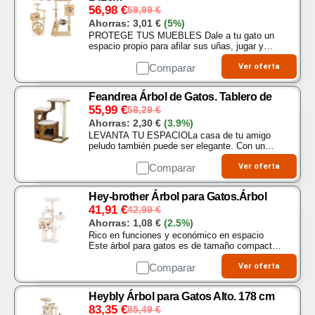
56,98
€
59,99
€
Ahorras:
3,01
€
(5%)
PROTEGE TUS MUEBLES Dale a tu gato un
espacio propio para afilar sus uñas, jugar y
descansar, mientras evitas que dañe tus
muebles y alfombras. Un refugio perfecto que
Comparar
Ver oferta
protege tu hogar….
Feandrea Árbol de Gatos. Tablero de
55,99
€
58,29
€
Ahorras:
2,30
€
(3.9%)
LEVANTA TU ESPACIOLa casa de tu amigo
peludo también puede ser elegante. Con un
elegante acabado blanco nube, este moderno
árbol de gato es una adición agradable a la
Comparar
Ver oferta
vista que adorna tu…
Hey-brother Árbol para Gatos.Árbol
41,91
€
42,99
€
Ahorras:
1,08
€
(2.5%)
Rico en funciones y económico en espacio
Este árbol para gatos es de tamaño compacto,
pero tiene muchas funciones y permite a los
gatitos liberar completamente su instinto de
Comparar
Ver oferta
trepar y…
Heybly Árbol para Gatos Alto. 178 cm
83,35
€
85,49
€