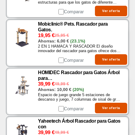
estructuras para que los gatos de diferente
tamaño jueguen y duerman dentro de ella. Casa
para gatos multifuncional que cuenta con
Comparar
Ver oferta
diferentes…
Mobiclinic® Pets. Rascador para
Gatos.
19,95
€
25,95
€
Ahorras:
6,00
€
(23.1%)
2 EN 1 HAMACA Y RASCADOR El diseño
innovador del rascador para gatos ofrece dos
postes rascadores y una hamaca integrada,
proporcionando a las mascotas un espacio
Comparar
Ver oferta
completo para…
HOMIDEC Rascador para Gatos Árbol
para…
39,99
€
49,99
€
Ahorras:
10,00
€
(20%)
Espacio de juego grande 5 estaciones de
descanso y juego, 7 columnas de sisal de gran
tamaño, 1 cueva suave y tierna, 1 nido de gato
colgante, 2 teasers de gato, 1 bola colgante.
Comparar
Ver oferta
Una cueva…
Yaheetech Árbol Rascador para Gatos
con
39,99
€
49,99
€