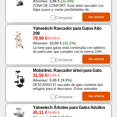
Ahorras:
3,96
€
(11.3%)
ZONA DE CONFORT. Este árbol rascador con
felpa suave y varias posibilidades de
actividades permite a los gatos jugar,
descansar y esconderse PARAÍSO DEL
Comparar
Ver oferta
JUEGO Y EL DESCANSO. Este árbol para…
Yaheetech Rascador para Gatos Alto
209
79,99
€
89,99
€
Ahorras:
10,00
€
(11.1%)
La torre para gatos está construida con tableros
de partículas que cumplen con la norma CARB
E1, felpa, cuerdas de sisal, plástico y hierro.
Está cubierta por una cómoda felpa que tiene…
Comparar
Ver oferta
Mobiclinic. Rascador árbol para Gato.
31,50
€
34,95
€
Ahorras:
3,45
€
(9.9%)
DESCANSO El rascador de gato contiene dos
refugios para el descanso. Estos animales
adoran esconderse en citios cerrados. Por
tanto, encontrarán esta zona ideal para
Comparar
Ver oferta
descansar. De este…
Yaheetech Árboles para Gatos Adultos
45,11
€
49,99
€