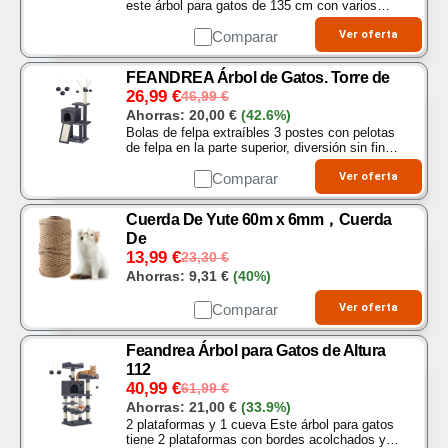
este árbol para gatos de 135 cm con varios
niveles ofrece una gran variedad de diversión
para los gatos, y el diseño de varios niveles
Comparar
Ver oferta
ayuda a…
FEANDREA Árbol de Gatos. Torre de
26,99
€
46,99
€
Ahorras:
20,00
€
(42.6%)
Bolas de felpa extraíbles 3 postes con pelotas
de felpa en la parte superior, diversión sin fin
para los gatos que adoran jugar Además, los 3
postes son desmontables para que puedas
Comparar
Ver oferta
jugar…
Cuerda De Yute 60m x 6mm，Cuerda
De
13,99
€
23,30
€
Ahorras:
9,31
€
(40%)
Comparar
Ver oferta
Feandrea Árbol para Gatos de Altura
112
40,99
€
61,99
€
Ahorras:
21,00
€
(33.9%)
2 plataformas y 1 cueva Este árbol para gatos
tiene 2 plataformas con bordes acolchados y