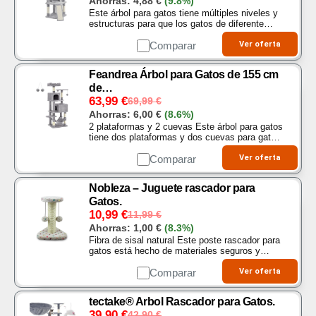
Ahorras:
4,88
€
(9.8%)
Este árbol para gatos tiene múltiples niveles y
estructuras para que los gatos de diferente
tamaño jueguen y duerman dentro de ella. Casa
para gatos multifuncional que cuenta con
Comparar
Ver oferta
diferentes…
Feandrea Árbol para Gatos de 155 cm
de…
63,99
€
69,99
€
Ahorras:
6,00
€
(8.6%)
2 plataformas y 2 cuevas Este árbol para gatos
tiene dos plataformas y dos cuevas para gatos,
ofreciendo a los gatos más espacio para la
observación y el descanso, es adecuado para
Comparar
Ver oferta
familias…
Nobleza – Juguete rascador para
Gatos.
10,99
€
11,99
€
Ahorras:
1,00
€
(8.3%)
Fibra de sisal natural Este poste rascador para
gatos está hecho de materiales seguros y
ecológicos. La superficie está envuelta con una
fibra de sisal natural para proporcionar un
Comparar
Ver oferta
espacio…
tectake® Arbol Rascador para Gatos.
39,90
€
42,90
€