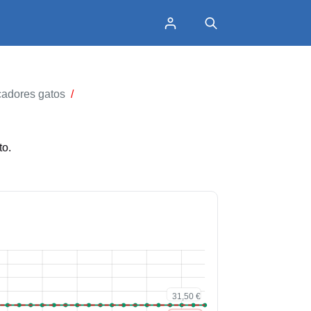
cadores gatos
/
to.