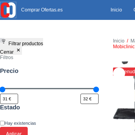
Inicio
Comprar Ofertas.es
Inicio
/
M
Filtrar productos
Mobiclinic
Cerrar
Filtros
Precio
¡¡ Menud
Estado
Hay existencias
Aplicar