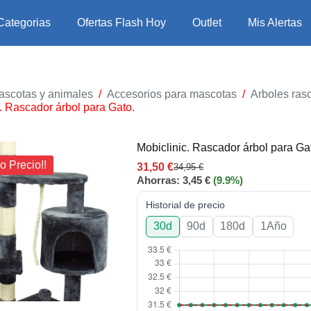
Categorias
Ofertas Flash Hoy
Outlet
Mis Alertas
ascotas y animales
/
Accesorios para mascotas
/
Arboles ras
. Rascador árbol para Gato.
Mobiclinic. Rascador árbol para Ga
o Precio!!
31,50
€
34,95
€
Ahorras:
3,45
€
(9.9%)
Historial de precio
30d
90d
180d
1Año