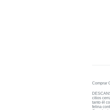
Comprar O
DESCANSO:
citios cer
tanto él c
felina co