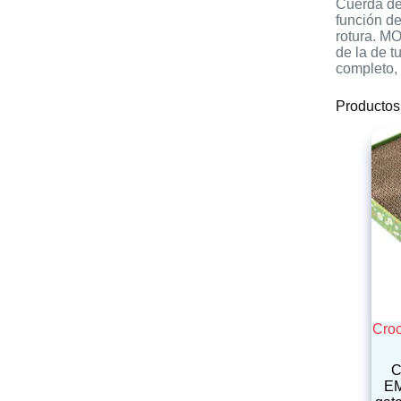
Cuerda de 
función de
rotura. MO
de la de t
completo, 
Productos
Croc
C
EM