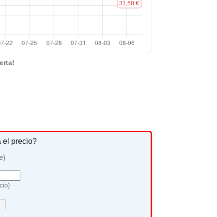
erta!
a el precio?
e)
cio)