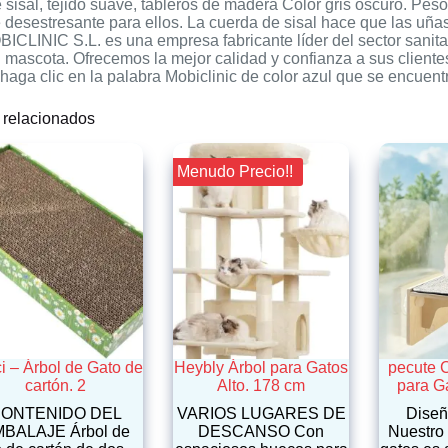
sisal, tejido suave, tableros de madera Color gris oscuro. Pes
 desestresante para ellos. La cuerda de sisal hace que las uñ
BICLINIC S.L. es una empresa fabricante líder del sector sanita
u mascota. Ofrecemos la mejor calidad y confianza a sus client
haga clic en la palabra Mobiclinic de color azul que se encuentra
 relacionados
¡¡ Menudo Precio!!
i – Árbol de Gato de
Heybly Árbol para Gatos
pecute 
cartón. 2
Alto. 178 cm
para G
ONTENIDO DEL
VARIOS LUGARES DE
Diseñ
BALAJE Árbol de
DESCANSO Con
Nuestro