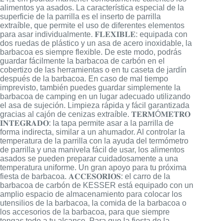
alimentos ya asados. La característica especial de la
superficie de la parrilla es el inserto de parrilla
extraíble, que permite el uso de diferentes elementos
para asar individualmente. 𝐅𝐋𝐄𝐗𝐈𝐁𝐋𝐄: equipada con
dos ruedas de plástico y un asa de acero inoxidable, la
barbacoa es siempre flexible. De este modo, podrás
guardar fácilmente la barbacoa de carbón en el
cobertizo de las herramientas o en tu caseta de jardín
después de la barbacoa. En caso de mal tiempo
imprevisto, también puedes guardar simplemente la
barbacoa de camping en un lugar adecuado utilizando
el asa de sujeción. Limpieza rápida y fácil garantizada
gracias al cajón de cenizas extraíble. 𝐓𝐄𝐑𝐌Ó𝐌𝐄𝐓𝐑𝐎
𝐈𝐍𝐓𝐄𝐆𝐑𝐀𝐃𝐎: la tapa permite asar a la parrilla de
forma indirecta, similar a un ahumador. Al controlar la
temperatura de la parrilla con la ayuda del termómetro
de parrilla y una manivela fácil de usar, los alimentos
asados se pueden preparar cuidadosamente a una
temperatura uniforme. Un gran apoyo para tu próxima
fiesta de barbacoa. 𝐀𝐂𝐂𝐄𝐒𝐎𝐑𝐈𝐎𝐒: el carro de la
barbacoa de carbón de KESSER está equipado con un
amplio espacio de almacenamiento para colocar los
utensilios de la barbacoa, la comida de la barbacoa o
los accesorios de la barbacoa, para que siempre
tengas todo a tu alcance. Para que la fiesta de la