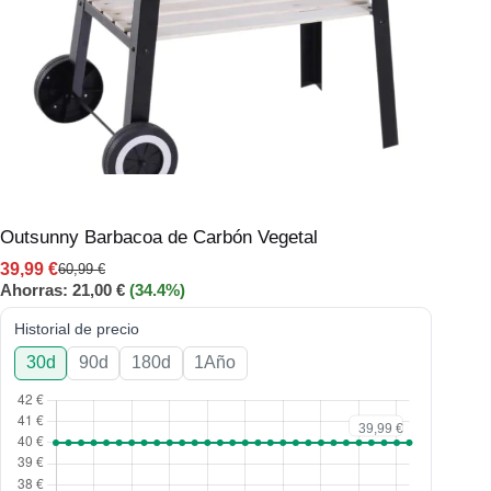
Outsunny Barbacoa de Carbón Vegetal
39,99
€
60,99
€
Ahorras:
21,00
€
(34.4%)
Historial de precio
30d
90d
180d
1Año