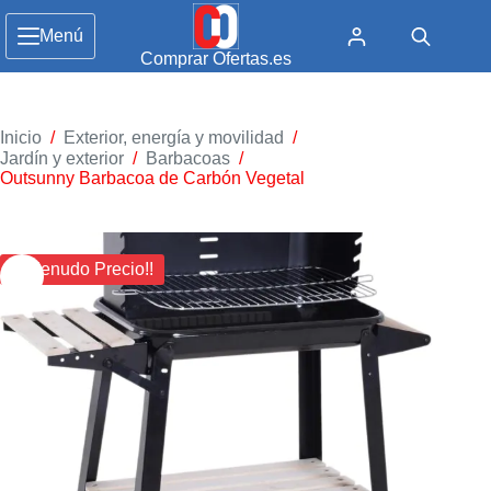
Menú
Comprar Ofertas.es
Inicio
/
Exterior, energía y movilidad
/
Jardín y exterior
/
Barbacoas
/
Outsunny Barbacoa de Carbón Vegetal
¡¡ Menudo Precio!!