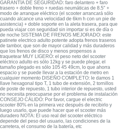
GARANTÍA DE SEGURIDAD: faro delantero + faro
trasero + doble freno + ruedas neumáticas de 8.5″ +
modo de arranque eléctrico (el scooter arrancará sólo
cuando alcance una velocidad de 6km h con un pie de
asistencia) + doble soporte en la aleta trasera, para que
pueda viajar con seguridad sin importar si es de día o
de noche SISTEMA DE FRENOS MEJORADO: este
patinete electrico adulto potente adopta frenos traseros
de tambor, que son de mayor calidad y más duraderos
que los frenos de disco y menos propensos a
traquetear MUY LIGERO: el peso neto del scooter
eléctrico adulto es sólo 12kg y se puede plegar, el
tamaño plegado es sólo 105 45 49cm, lo que ahorra
espacio y se puede llevar a la estación de metro en
cualquier momento DISEÑO COMPLETO: le damos 1
llave hexagonal tipo T, 1 tubo de extensión, 2 tornillos
de poste de repuesto, 1 tubo interior de repuesto, usted
no necesita preocuparse por el problema de instalación
CONSEJO CÁLIDO: Por favor, cargue el electric
scooter 80% en la primera vez después de recibirlo y
luego usarlo, que puede hacer que el scooter más
duradero NOTA: El uso real del scooter eléctrico
depende del peso del usuario, las condiciones de la
carretera, el consumo de la batería, etc