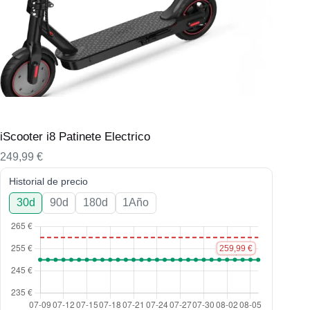
iScooter i8 Patinete Electrico
249,99
€
Historial de precio
30d
90d
180d
1Año