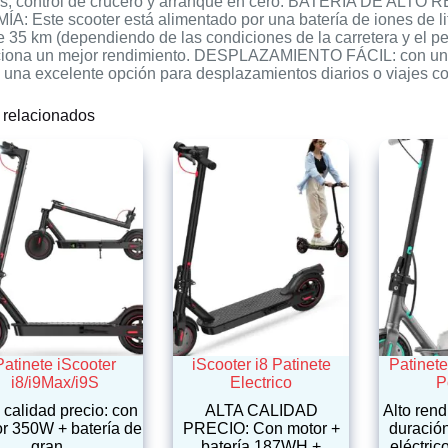
es, control de crucero y arranque en cero. BATERÍA DE A
: Este scooter está alimentado por una batería de iones de li
 35 km (dependiendo de las condiciones de la carretera y el p
ciona un mejor rendimiento. DESPLAZAMIENTO FÁCIL: con una v
 una excelente opción para desplazamientos diarios o viajes cor
 relacionados
Patinete iScooter
iScooter i8 Patinete
Patinete
i8/i9Max/i9S
Electrico
P
 calidad precio: con
ALTA CALIDAD
Alto rend
r 350W + batería de
PRECIO: Con motor +
duración
gran…
batería 187WH +
eléctri