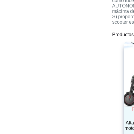
como luc
AUTONOMÍA
máxima de
S) propor
scooter es
Productos
Alta
moto