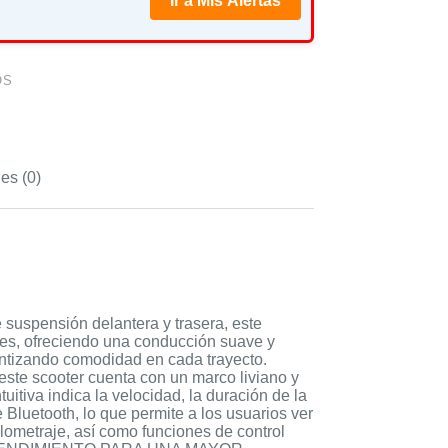
Ir a Mis Alertas
OS
es (0)
uspensión delantera y trasera, este
ares, ofreciendo una conducción suave y
ntizando comodidad en cada trayecto.
 scooter cuenta con un marco liviano y
uitiva indica la velocidad, la duración de la
e Bluetooth, lo que permite a los usuarios ver
kilometraje, así como funciones de control