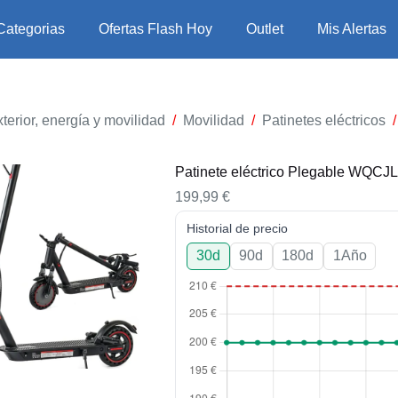
Categorias
Ofertas Flash Hoy
Outlet
Mis Alertas
terior, energía y movilidad
/
Movilidad
/
Patinetes eléctricos
/
Patinete eléctrico Plegable WQCJ
199,99
€
Historial de precio
30d
90d
180d
1Año