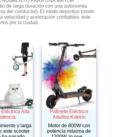
LTO RENDIMIENTO PARA UNA MAYOR
tio de larga duración con una autonomía
eso del conductor). El modo deportivo (modo
elocidad y aceleración confiables, este
tos por la ciudad.
 Eléctrico Alta
Patinete Eléctrico
otencia
Adultos Kukirin
imiento y larga
Motor de 800W con
: este scooter
potencia máxima de
co ha pasado…
1200W, lo que…