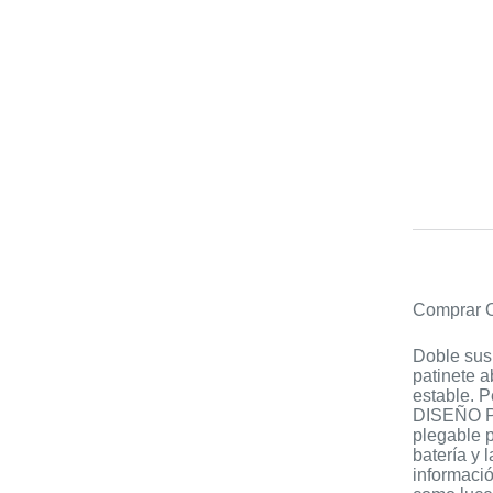
Comprar O
Doble sus
patinete a
estable. 
DISEÑO PO
plegable p
batería y 
informació