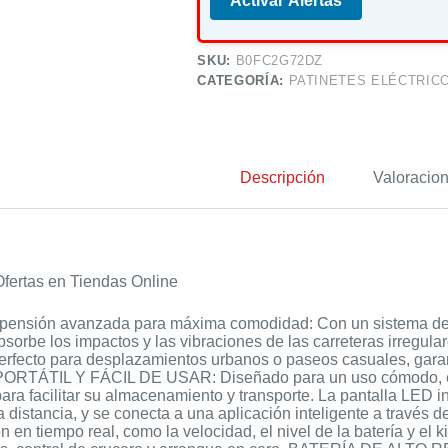
Activar Alertas
SKU:
B0FC2G72DZ
CATEGORÍA:
PATINETES ELÉCTRIC
Descripción
Valoracion
fertas en Tiendas Online
pensión avanzada para máxima comodidad: Con un sistema de s
bsorbe los impactos y las vibraciones de las carreteras irregul
Perfecto para desplazamientos urbanos o paseos casuales, gara
RTÁTIL Y FÁCIL DE USAR: Diseñado para un uso cómodo, este
ara facilitar su almacenamiento y transporte. La pantalla LED int
la distancia, y se conecta a una aplicación inteligente a través d
n en tiempo real, como la velocidad, el nivel de la batería y el 