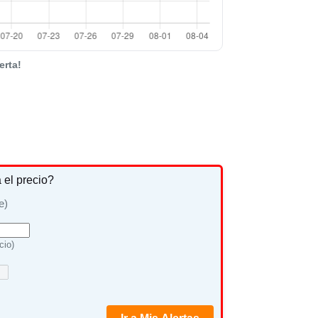
erta!
a el precio?
e)
cio)