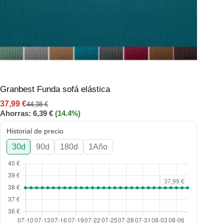
Granbest Funda sofá elástica
37,99
€
44,38
€
Ahorras:
6,39
€
(14.4%)
Historial de precio
30d
90d
180d
1Año