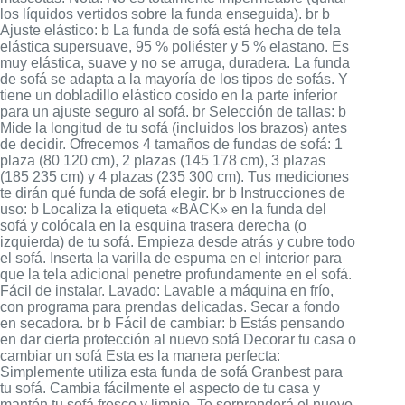
los líquidos vertidos sobre la funda enseguida). br b
Ajuste elástico: b La funda de sofá está hecha de tela
elástica supersuave, 95 % poliéster y 5 % elastano. Es
muy elástica, suave y no se arruga, duradera. La funda
de sofá se adapta a la mayoría de los tipos de sofás. Y
tiene un dobladillo elástico cosido en la parte inferior
para un ajuste seguro al sofá. br Selección de tallas: b
Mide la longitud de tu sofá (incluidos los brazos) antes
de decidir. Ofrecemos 4 tamaños de fundas de sofá: 1
plaza (80 120 cm), 2 plazas (145 178 cm), 3 plazas
(185 235 cm) y 4 plazas (235 300 cm). Tus mediciones
te dirán qué funda de sofá elegir. br b Instrucciones de
uso: b Localiza la etiqueta «BACK» en la funda del
sofá y colócala en la esquina trasera derecha (o
izquierda) de tu sofá. Empieza desde atrás y cubre todo
el sofá. Inserta la varilla de espuma en el interior para
que la tela adicional penetre profundamente en el sofá.
Fácil de instalar. Lavado: Lavable a máquina en frío,
con programa para prendas delicadas. Secar a fondo
en secadora. br b Fácil de cambiar: b Estás pensando
en dar cierta protección al nuevo sofá Decorar tu casa o
cambiar un sofá Esta es la manera perfecta:
Simplemente utiliza esta funda de sofá Granbest para
tu sofá. Cambia fácilmente el aspecto de tu casa y
mantén tu sofá fresco y limpio. Te sorprenderá el nuevo