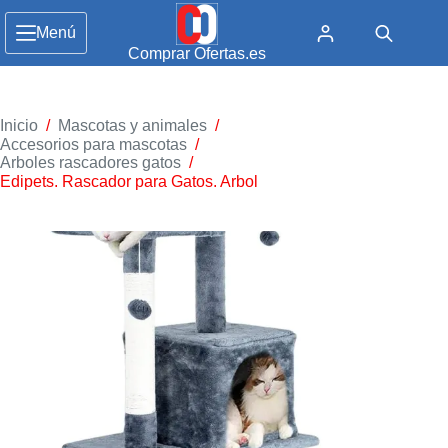
Menú
Comprar Ofertas.es
Inicio
/
Mascotas y animales
/
Accesorios para mascotas
/
Arboles rascadores gatos
/
Edipets. Rascador para Gatos. Arbol