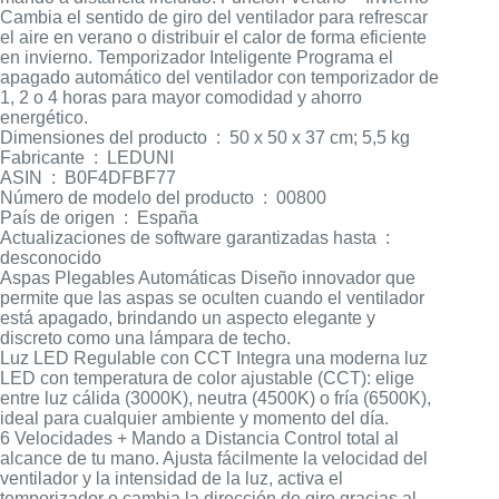
Cambia el sentido de giro del ventilador para refrescar
el aire en verano o distribuir el calor de forma eficiente
en invierno. Temporizador Inteligente Programa el
apagado automático del ventilador con temporizador de
1, 2 o 4 horas para mayor comodidad y ahorro
energético.
Dimensiones del producto ‏ : ‎ 50 x 50 x 37 cm; 5,5 kg
Fabricante ‏ : ‎ LEDUNI
ASIN ‏ : ‎ B0F4DFBF77
Número de modelo del producto ‏ : ‎ 00800
País de origen ‏ : ‎ España
Actualizaciones de software garantizadas hasta ‏ : ‎
desconocido
Aspas Plegables Automáticas Diseño innovador que
permite que las aspas se oculten cuando el ventilador
está apagado, brindando un aspecto elegante y
discreto como una lámpara de techo.
Luz LED Regulable con CCT Integra una moderna luz
LED con temperatura de color ajustable (CCT): elige
entre luz cálida (3000K), neutra (4500K) o fría (6500K),
ideal para cualquier ambiente y momento del día.
6 Velocidades + Mando a Distancia Control total al
alcance de tu mano. Ajusta fácilmente la velocidad del
ventilador y la intensidad de la luz, activa el
temporizador o cambia la dirección de giro gracias al