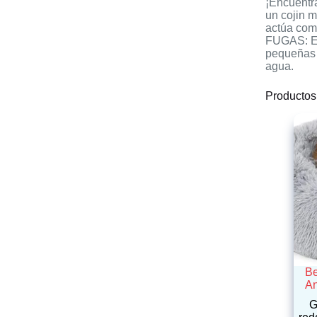
¡Encuentr
un cojin m
actúa com
FUGAS: El 
pequeñas 
agua.
Productos
Be
An
G