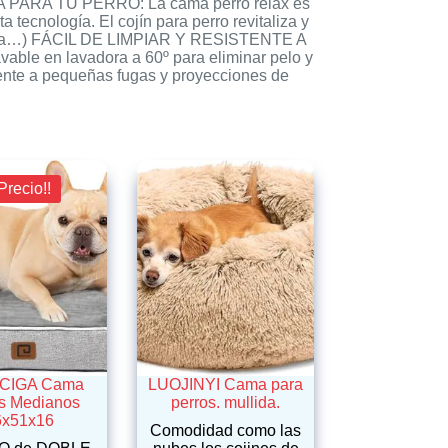
A PARA TU PERRO: La cama perro relax es
tecnología. El cojín para perro revitaliza y
splasia…) FÁCIL DE LIMPIAR Y RESISTENTE A
lavable en lavadora a 60º para eliminar pelo y
nte a pequeñas fugas y proyecciones de
Precio!!
CIGA Cama
LUOJINYI Cama para
s Medianos
perros. mullida.
6x51x16
Comodidad como las