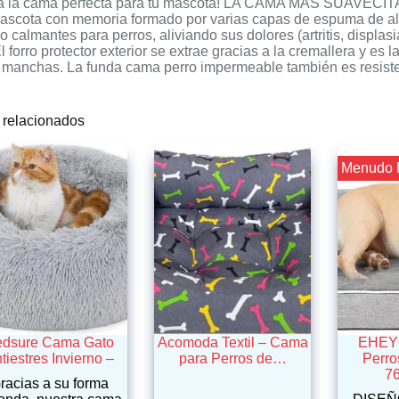
a la cama perfecta para tu mascota! LA CAMA MÁS SUAVECIT
ascota con memoria formado por varias capas de espuma de alta 
o calmantes para perros, aliviando sus dolores (artritis, di
forro protector exterior se extrae gracias a la cremallera y es 
manchas. La funda cama perro impermeable también es resiste
 relacionados
¡¡ Menudo 
dsure Cama Gato
Acomoda Textil – Cama
EHEY
tiestres Invierno –
para Perros de…
Perro
7
racias a su forma