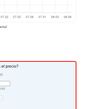
erta!
a el precio?
e)
cio)