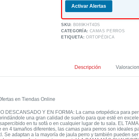
Activar Alertas
SKU:
B089KHT4DS
CATEGORÍA:
CAMAS PERROS
ETIQUETA:
ORTOPÉDICA
Descripción
Valoracion
fertas en Tiendas Online
DESCANSADO Y EN FORMA: La cama ortopédica para perros a
rindándole una gran calidad de sueño para que esté en excelen
sapercibido en tu sofá o en cualquier lugar de tu sala. 
 en 4 tamaños diferentes, las camas para perros son ideales p
l. Se adaptan a la mayoría de jaula perro y también pueden ser