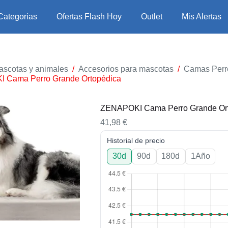
Categorias
Ofertas Flash Hoy
Outlet
Mis Alertas
ascotas y animales
/
Accesorios para mascotas
/
Camas Perr
 Cama Perro Grande Ortopédica
ZENAPOKI Cama Perro Grande Or
41,98
€
Historial de precio
30d
90d
180d
1Año