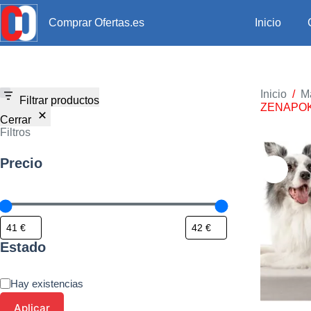
Inicio
Comprar Ofertas.es
Inicio
/
M
Filtrar productos
ZENAPOKI
Cerrar
Filtros
Precio
Estado
Hay existencias
Aplicar