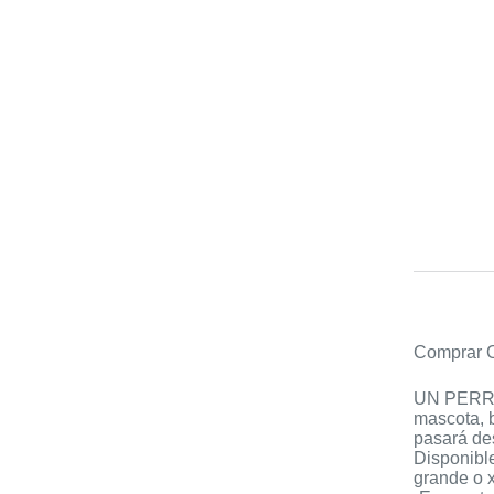
Comprar O
UN PERRO 
mascota, b
pasará de
Disponible
grande o x