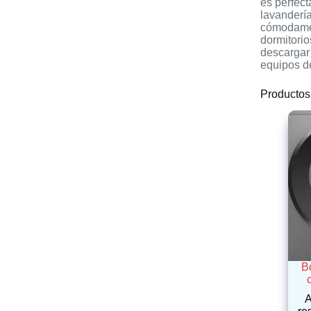
es perfect
lavanderí
cómodamen
dormitori
descargar
equipos d
Productos
B
A