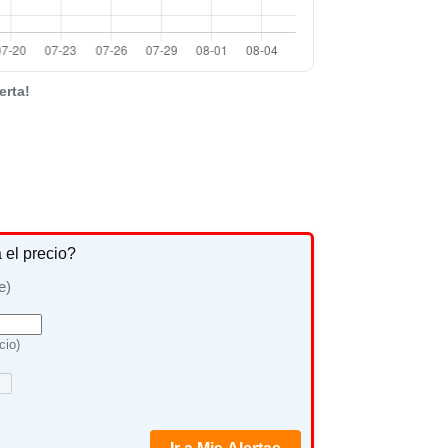
erta!
a el precio?
e)
cio)