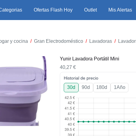
Categorias
Ofertas Flash Hoy
Outlet
Mis Alertas
ogar y cocina
/
Gran Electrodoméstico
/
Lavadoras
/
Lavadora
Yunir Lavadora Portátil Mini
40,27
€
Historial de precio
30d
90d
180d
1Año