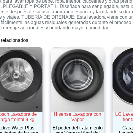
a para lavar ropa de bebé, ropa interior, calcetines y otras pre
a. PLEGABLE Y PORTÁTIL: Diseñada para ser plegable, esta la
te después de su uso, ahorrando espacio y facilitando su tra
os y viajes. TUBERÍA DE DRENAJE: Esta lavadora viene con una
 fácilmente las aguas residuales generadas durante el proceso
e drenaje adicionales y brindando mayor comodidad.
 relacionados
osch Lavadora de
Hisense Lavadora con
LG Lava
carga frontal 9 kg
Vapor
front
ctive Water Plus:
El poder del tratamiento
Carac