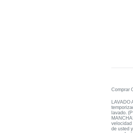
Comprar O
LAVADO AU
temporizad
lavado. (
MANCHAS: 
velocidad 
de usted 