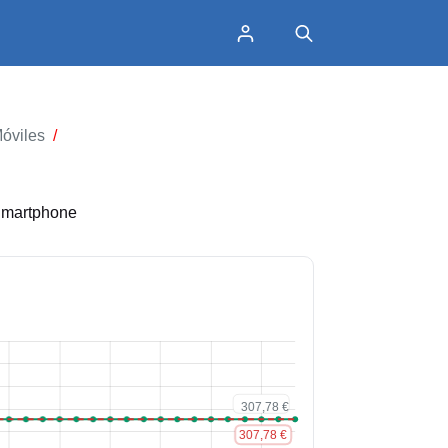
óviles
/
Smartphone