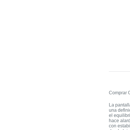
Comprar O
La pantall
una defini
el equilib
hace alar
con estabi