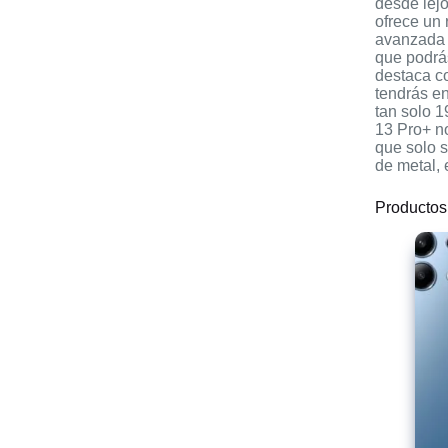
desde lej
ofrece un
avanzada a
que podrás
destaca c
tendrás en
tan solo 
13 Pro+ n
que solo 
de metal, 
Productos