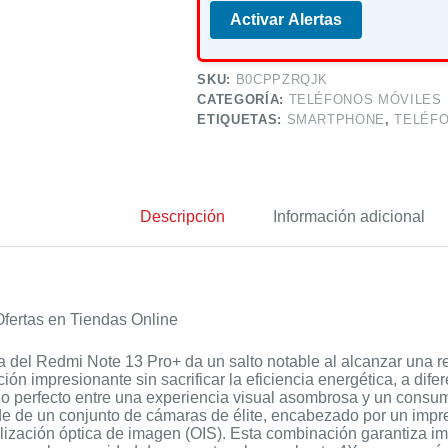
Activar Alertas
SKU:
B0CPPZRQJK
CATEGORÍA:
TELÉFONOS MÓVILES
ETIQUETAS:
SMARTPHONE
,
TELÉFO
Descripción
Información adicional
fertas en Tiendas Online
a del Redmi Note 13 Pro+ da un salto notable al alcanzar una 
ción impresionante sin sacrificar la eficiencia energética, a dif
rio perfecto entre una experiencia visual asombrosa y un consu
de de un conjunto de cámaras de élite, encabezado por un impr
lización óptica de imagen (OIS). Esta combinación garantiza i