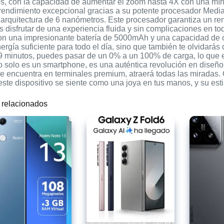
os, con la capacidad de aumentar el zoom hasta 4X con una mí
 rendimiento excepcional gracias a su potente procesador Medi
rquitectura de 6 nanómetros. Este procesador garantiza un rendi
 disfrutar de una experiencia fluida y sin complicaciones en t
on una impresionante batería de 5000mAh y una capacidad de c
ergía suficiente para todo el día, sino que también te olvidarás
19 minutos, puedes pasar de un 0% a un 100% de carga, lo que
o solo es un smartphone, es una auténtica revolución en diseñ
se encuentra en terminales premium, atraerá todas las miradas.
este dispositivo se siente como una joya en tus manos, y su est
 relacionados