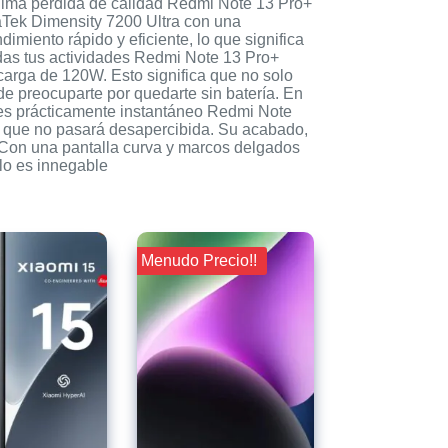
nima pérdida de calidad Redmi Note 13 Pro+
aTek Dimensity 7200 Ultra con una
miento rápido y eficiente, lo que significa
odas tus actividades Redmi Note 13 Pro+
arga de 120W. Esto significa que no solo
 de preocuparte por quedarte sin batería. En
 es prácticamente instantáneo Redmi Note
o que no pasará desapercibida. Su acabado,
 Con una pantalla curva y marcos delgados
ilo es innegable
¡¡ Menudo Precio!!