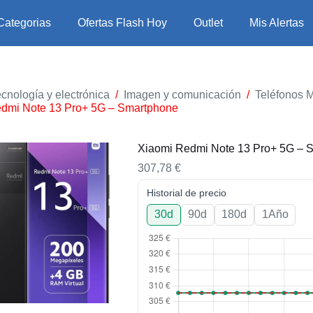
Categorias
Ofertas Flash Hoy
Outlet
Mis Alertas
cnología y electrónica
/
Imagen y comunicación
/
Teléfonos M
dmi Note 13 Pro+ 5G – Smartphone
Xiaomi Redmi Note 13 Pro+ 5G – 
307,78
€
Historial de precio
30d
90d
180d
1Año