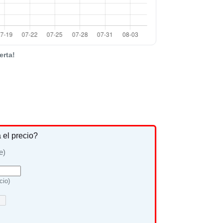
erta!
a el precio?
e)
cio)