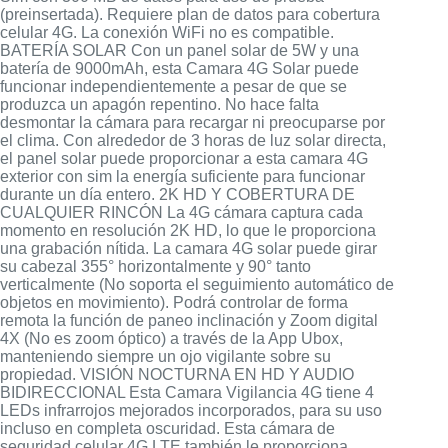
(preinsertada). Requiere plan de datos para cobertura
celular 4G. La conexión WiFi no es compatible.
BATERÍA SOLAR Con un panel solar de 5W y una
batería de 9000mAh, esta Camara 4G Solar puede
funcionar independientemente a pesar de que se
produzca un apagón repentino. No hace falta
desmontar la cámara para recargar ni preocuparse por
el clima. Con alrededor de 3 horas de luz solar directa,
el panel solar puede proporcionar a esta camara 4G
exterior con sim la energía suficiente para funcionar
durante un día entero. 2K HD Y COBERTURA DE
CUALQUIER RINCÓN La 4G cámara captura cada
momento en resolución 2K HD, lo que le proporciona
una grabación nítida. La camara 4G solar puede girar
su cabezal 355° horizontalmente y 90° tanto
verticalmente (No soporta el seguimiento automático de
objetos en movimiento). Podrá controlar de forma
remota la función de paneo inclinación y Zoom digital
4X (No es zoom óptico) a través de la App Ubox,
manteniendo siempre un ojo vigilante sobre su
propiedad. VISIÓN NOCTURNA EN HD Y AUDIO
BIDIRECCIONAL Esta Camara Vigilancia 4G tiene 4
LEDs infrarrojos mejorados incorporados, para su uso
incluso en completa oscuridad. Esta cámara de
seguridad celular 4G LTE también le proporciona