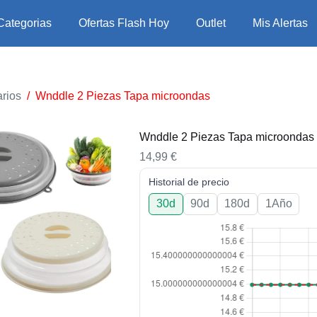
Categorias
Ofertas Flash Hoy
Outlet
Mis Alertas
rios
/
Wnddle 2 Piezas Tapa microondas
Wnddle 2 Piezas Tapa microondas
14,99
€
Historial de precio
30d
90d
180d
1Año