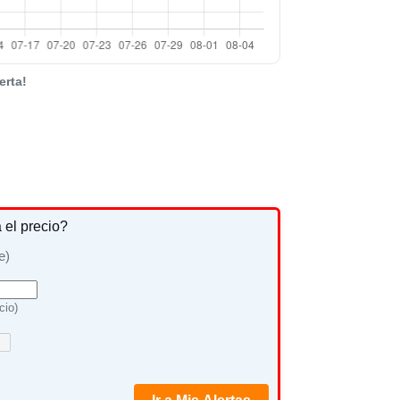
erta!
a el precio?
e)
cio)