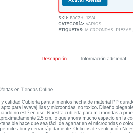
Activar Alertas
SKU:
B0CZHLJ2V4
CATEGORÍA:
VARIOS
ETIQUETAS:
MICROONDAS
,
PIEZAS
Descripción
Información adicional
fertas en Tiendas Online
y calidad Cubierta para alimentos hecha de material PP durader
 apto para lavavajillas y microondas, no tóxico. Diseño plega
cuando no esté en uso. Nuestra cubierta para microondas a pru
aproximadamente 2,5 cm, lo que ahorra mucho espacio en la coc
xtensible hace que sea fácil de agarrar en el microondas o co
permite abrir y cerrar rápidamente. Orificios de ventilación Nuest