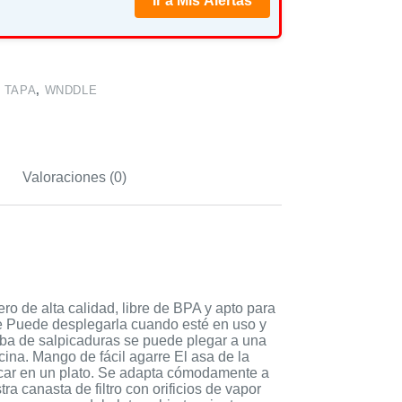
Ir a Mis Alertas
,
TAPA
,
WNDDLE
Valoraciones (0)
o de alta calidad, libre de BPA y apto para
ble Puede desplegarla cuando esté en uso y
eba de salpicaduras se puede plegar a una
ina. Mango de fácil agarre El asa de la
locar en un plato. Se adapta cómodamente a
ra canasta de filtro con orificios de vapor