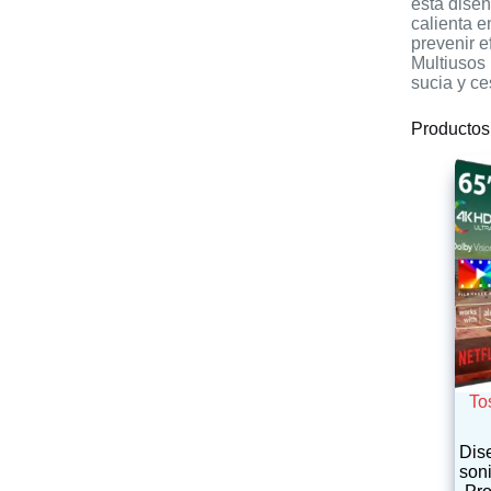
está diseñ
calienta 
prevenir e
Multiusos 
sucia y ces
Productos
To
Dis
soni