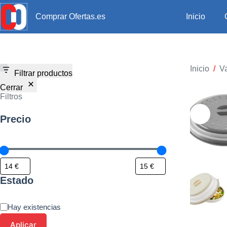
Inicio
Comprar Ofertas.es
Inicio
/
Va
Filtrar productos
Cerrar
Filtros
Precio
Estado
Hay existencias
Aplicar