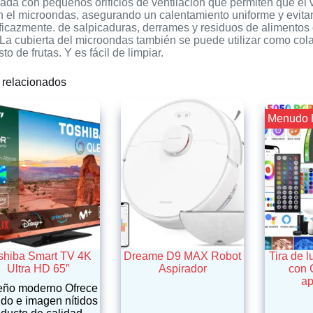
ada con pequeños orificios de ventilación que permiten que el 
en el microondas, asegurando un calentamiento uniforme y evit
ficazmente. de salpicaduras, derrames y residuos de alimentos 
La cubierta del microondas también se puede utilizar como colad
to de frutas. Y es fácil de limpiar.
 relacionados
¡¡ Menudo 
shiba Smart TV 4K
Dreame D9 MAX Robot
Tira de 
Ultra HD 65″
Aspirador
con 
ap
eño moderno Ofrece
do e imagen nítidos