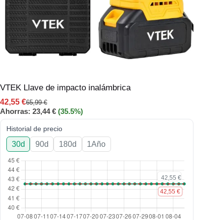
VTEK Llave de impacto inalámbrica
42,55
€
65,99
€
Ahorras:
23,44
€
(35.5%)
Historial de precio
30d
90d
180d
1Año