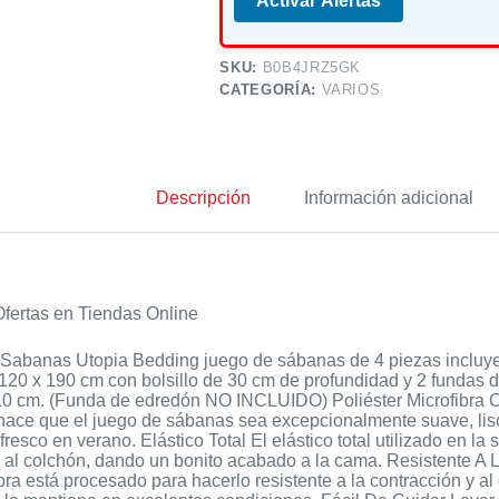
Activar Alertas
SKU:
B0B4JRZ5GK
CATEGORÍA:
VARIOS
Descripción
Información adicional
fertas en Tiendas Online
Sabanas Utopia Bedding juego de sábanas de 4 piezas incluye
 120 x 190 cm con bolsillo de 30 cm de profundidad y 2 fundas 
10 cm. (Funda de edredón NO INCLUIDO) Poliéster Microfibra Cep
 hace que el juego de sábanas sea excepcionalmente suave, lis
 fresco en verano. Elástico Total El elástico total utilizado en 
 al colchón, dando un bonito acabado a la cama. Resistente A 
bra está procesado para hacerlo resistente a la contracción y a