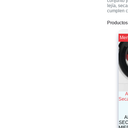
conjunto y
lejía, se
cumplen c
Productos
¡¡ Me
Sec
A
SEC
MIED