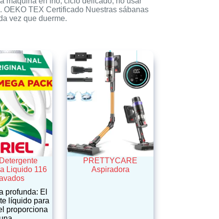
 máquina en frío, ciclo delicado, no usar
ura. OEKO TEX Certificado Nuestras sábanas
ada vez que duerme.
 Detergente
PRETTYCARE
a Liquido 116
Aspiradora
avados
a profunda: El
te líquido para
el proporciona
una…