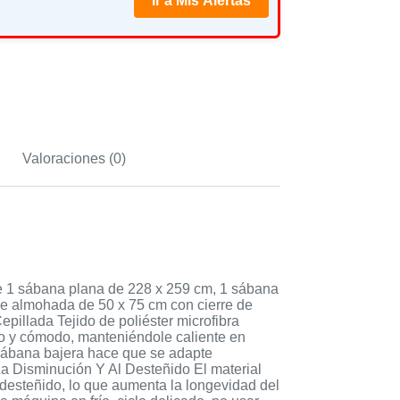
Ir a Mis Alertas
Valoraciones (0)
 1 sábana plana de 228 x 259 cm, 1 sábana
de almohada de 50 x 75 cm con cierre de
illada Tejido de poliéster microfibra
o y cómodo, manteniéndole caliente en
la sábana bajera hace que se adapte
La Disminución Y Al Desteñido El material
l desteñido, lo que aumenta la longevidad del