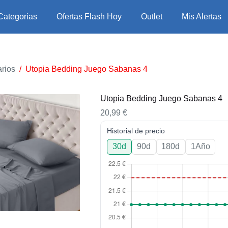
Categorias
Ofertas Flash Hoy
Outlet
Mis Alertas
rios
/
Utopia Bedding Juego Sabanas 4
Utopia Bedding Juego Sabanas 4
20,99
€
Historial de precio
30d
90d
180d
1Año