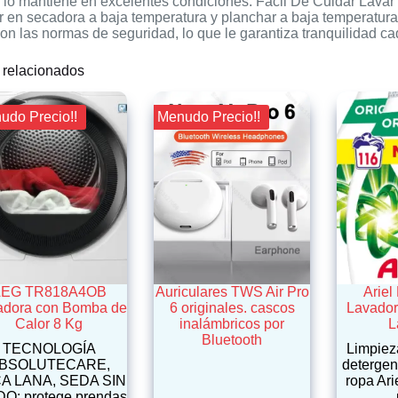
 lo mantiene en excelentes condiciones. Fácil De Cuidar Lavar a
car en secadora a baja temperatura y planchar a baja temperat
on las normas de seguridad, lo que le garantiza tranquilidad c
 relacionados
nudo Precio!!
¡¡ Menudo Precio!!
AEG TR818A4OB
Auriculares TWS Air Pro
Ariel
adora con Bomba de
6 originales. cascos
Lavador
Calor 8 Kg
inalámbricos por
L
Bluetooth
TECNOLOGÍA
Limpiez
BSOLUTECARE,
detergen
A LANA, SEDA SIN
ropa Ari
O: protege prendas