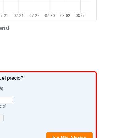
erta!
a el precio?
e)
cio)