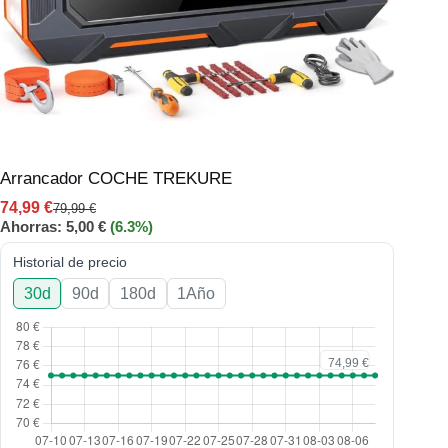
Arrancador COCHE TREKURE
74,99
€
79,99
€
Ahorras:
5,00
€
(6.3%)
Historial de precio
30d
90d
180d
1Año