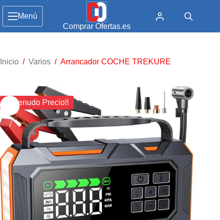
Menú
Comprar Ofertas.es
Inicio
/
Varios
/
Arrancador COCHE TREKURE
¡¡ Menudo Precio!!