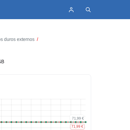
s duros externos
/
SB