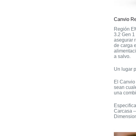
Canvio R
Región EM
3.2 Gen 1 
asegurar 
de carga e
alimentaci
a salvo.
Un lugar p
El Canvio
sean cual
una combi
Especifica
Carcasa –
Dimension