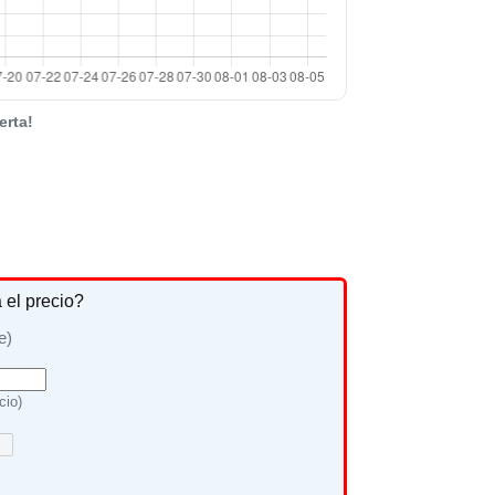
erta!
a el precio?
e)
cio)