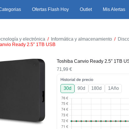
Categorias
Ofertas Flash Hoy
Outlet
Mis Alertas
cnología y electrónica
/
Informática y almacenamiento
/
Disco
anvio Ready 2.5″ 1TB USB
Toshiba Canvio Ready 2.5″ 1TB U
71,99
€
Historial de precio
30d
90d
180d
1Año