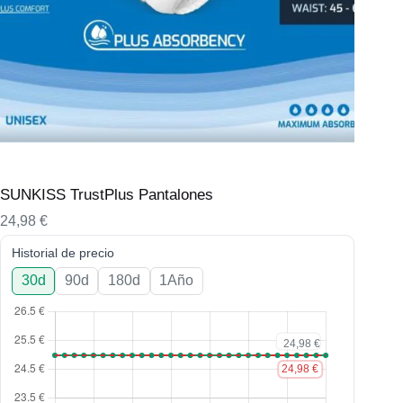
SUNKISS TrustPlus Pantalones
24,98
€
Historial de precio
30d
90d
180d
1Año