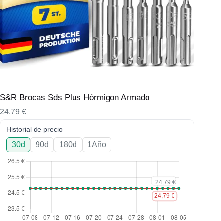
S&R Brocas Sds Plus Hórmigon Armado
24,79
€
Historial de precio
30d
90d
180d
1Año