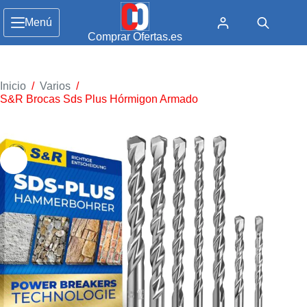
Menú
Comprar Ofertas.es
Inicio
/
Varios
/
S&R Brocas Sds Plus Hórmigon Armado