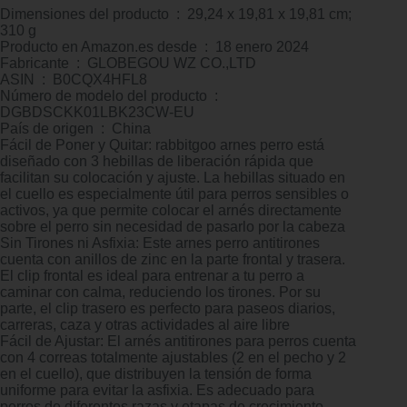
Dimensiones del producto ‏ : ‎ 29,24 x 19,81 x 19,81 cm;
310 g
Producto en Amazon.es desde ‏ : ‎ 18 enero 2024
Fabricante ‏ : ‎ GLOBEGOU WZ CO.,LTD
ASIN ‏ : ‎ B0CQX4HFL8
Número de modelo del producto ‏ : ‎
DGBDSCKK01LBK23CW-EU
País de origen ‏ : ‎ China
Fácil de Poner y Quitar: rabbitgoo arnes perro está
diseñado con 3 hebillas de liberación rápida que
facilitan su colocación y ajuste. La hebillas situado en
el cuello es especialmente útil para perros sensibles o
activos, ya que permite colocar el arnés directamente
sobre el perro sin necesidad de pasarlo por la cabeza
Sin Tirones ni Asfixia: Este arnes perro antitirones
cuenta con anillos de zinc en la parte frontal y trasera.
El clip frontal es ideal para entrenar a tu perro a
caminar con calma, reduciendo los tirones. Por su
parte, el clip trasero es perfecto para paseos diarios,
carreras, caza y otras actividades al aire libre
Fácil de Ajustar: El arnés antitirones para perros cuenta
con 4 correas totalmente ajustables (2 en el pecho y 2
en el cuello), que distribuyen la tensión de forma
uniforme para evitar la asfixia. Es adecuado para
perros de diferentes razas y etapas de crecimiento,