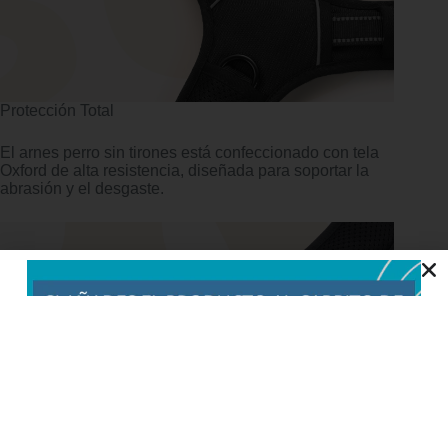
Protección Total
El arnes perro sin tirones está confeccionado con tela
Oxford de alta resistencia, diseñada para soportar la
abrasión y el desgaste.
Comodidad Óptima
El acolchado suave protege la piel sensible de tu perro,