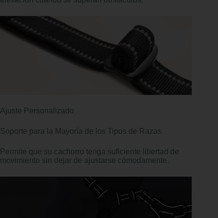
Ajuste Personalizado
Soporte para la Mayoría de los Tipos de Razas
Permite que su cachorro tenga suficiente libertad de
movimiento sin dejar de ajustarse cómodamente.