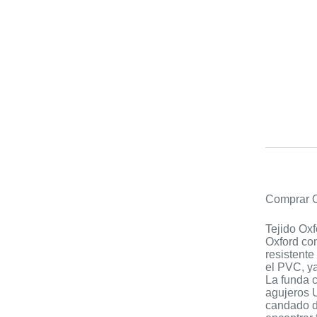
Comprar O
Tejido Oxf
Oxford con
resistente
el PVC, ya
La funda c
agujeros U
candado d