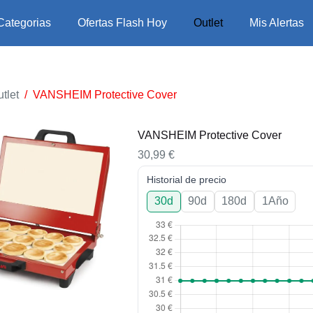
Categorias
Ofertas Flash Hoy
Outlet
Mis Alertas
tlet
/
VANSHEIM Protective Cover
VANSHEIM Protective Cover
30,99
€
Historial de precio
30d
90d
180d
1Año