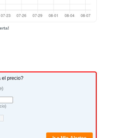
erta!
a el precio?
e)
cio)