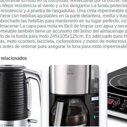
fácilmente tu moto en la oscuridad. Reflectante por la noche, 
 Mejor resistencia al viento y a los desgarros La funda protecto
 resistencia y a prueba de rasgaduras. Una cinta impermeable e
Viene con hebillas ajustables en la parte delantera, media y tra
 abrochado las hebillas para mantenerlo en su lugar perfecto, incl
almacenar La capa para mota es fácil de limpiar con agua y seca
rmeable también tiene un accesorio del bolso del almacenaje p
o de la funda para moto 245x105x125cm. Es adecuado para Ho
as, moto scooters, bicicleta, ciclomotores y motos de motocross. 
o antes de ordenar para asegurar la lona para moto impermeab
 relacionados