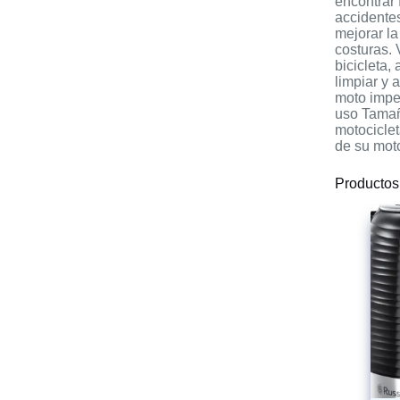
encontrar 
accidentes
mejorar la
costuras. 
bicicleta,
limpiar y 
moto impe
uso Tamañ
motociclet
de su mot
Productos