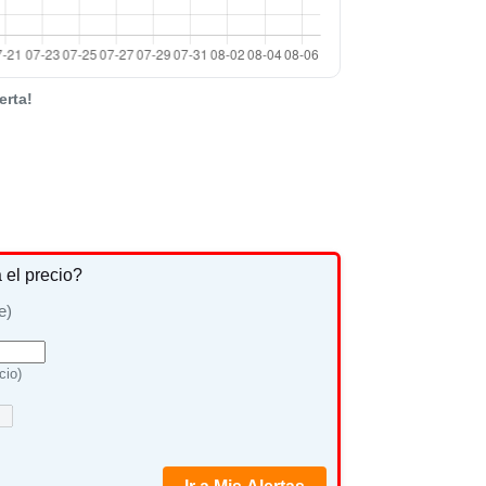
erta!
a el precio?
e)
cio)