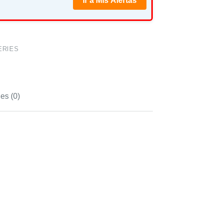
Ir a Mis Alertas
ERIES
es (0)