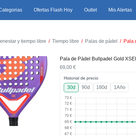
Categorias
Ofertas Flash Hoy
Outlet
Mis Alertas
enestar y tiempo libre
/
Tiempo libre
/
Palas de pádel
/
Pala 
Pala de Pádel Bullpadel Gold XSE
69,00
€
Historial de precio
30d
90d
180d
1Año