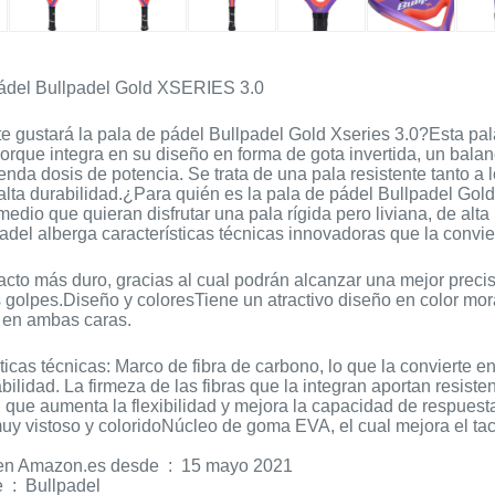
ádel Bullpadel Gold XSERIES 3.0
e gustará la pala de pádel Bullpadel Gold Xseries 3.0?Esta pal
porque integra en su diseño en forma de gota invertida, un balan
nda dosis de potencia. Se trata de una pala resistente tanto a 
alta durabilidad.¿Para quién es la pala de pádel Bullpadel Gol
rmedio que quieran disfrutar una pala rígida pero liviana, de alt
adel alberga características técnicas innovadoras que la convi
acto más duro, gracias al cual podrán alcanzar una mejor prec
 golpes.Diseño y coloresTiene un atractivo diseño en color mo
 en ambas caras.
ticas técnicas: Marco de fibra de carbono, lo que la convierte en
bilidad. La firmeza de las fibras que la integran aportan resist
 que aumenta la flexibilidad y mejora la capacidad de respues
uy vistoso y coloridoNúcleo de goma EVA, el cual mejora el tac
Producto en Amazon.es desde ‏ : ‎ 15 mayo 2021
Fabricante ‏ : ‎ Bullpadel