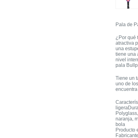
Pala de P
¿Por qué t
atractiva 
una estupe
tiene una 
nivel inte
pala Bullp
Tiene un t
uno de los
encuentra
Caracterís
ligeraDura
Polyglass,
naranja, m
bola