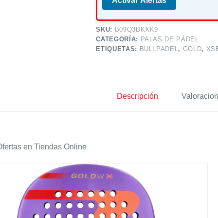
Activar Alertas
SKU:
B09Q3DKXK9
CATEGORÍA:
PALAS DE PÁDEL
ETIQUETAS:
BULLPADEL
,
GOLD
,
XS
Descripción
Valoracion
fertas en Tiendas Online