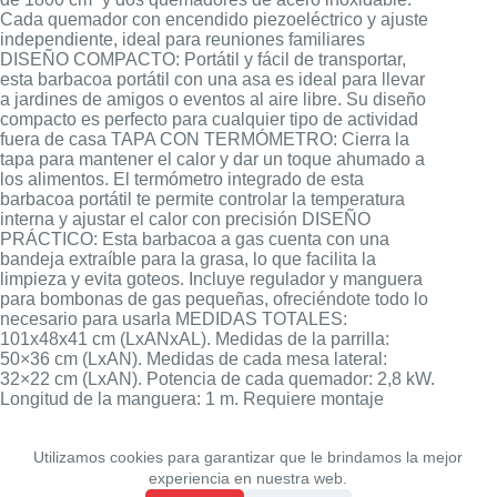
Cada quemador con encendido piezoeléctrico y ajuste
independiente, ideal para reuniones familiares
DISEÑO COMPACTO: Portátil y fácil de transportar,
esta barbacoa portátil con una asa es ideal para llevar
a jardines de amigos o eventos al aire libre. Su diseño
compacto es perfecto para cualquier tipo de actividad
fuera de casa TAPA CON TERMÓMETRO: Cierra la
tapa para mantener el calor y dar un toque ahumado a
los alimentos. El termómetro integrado de esta
barbacoa portátil te permite controlar la temperatura
interna y ajustar el calor con precisión DISEÑO
PRÁCTICO: Esta barbacoa a gas cuenta con una
bandeja extraíble para la grasa, lo que facilita la
limpieza y evita goteos. Incluye regulador y manguera
para bombonas de gas pequeñas, ofreciéndote todo lo
necesario para usarla MEDIDAS TOTALES:
101x48x41 cm (LxANxAL). Medidas de la parrilla:
50×36 cm (LxAN). Medidas de cada mesa lateral:
32×22 cm (LxAN). Potencia de cada quemador: 2,8 kW.
Longitud de la manguera: 1 m. Requiere montaje
Utilizamos cookies para garantizar que le brindamos la mejor
experiencia en nuestra web.