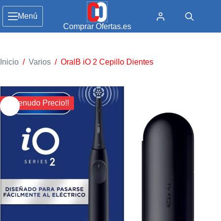
Menú
Comprar Ofertas.es
Inicio
/
Varios
/
OralB iO 2 Cepillo Dientes
¡¡ Menudo Precio!!