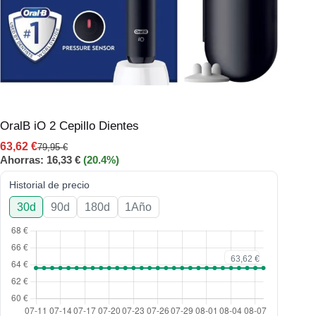
OralB iO 2 Cepillo Dientes
63,62
€
79,95
€
Ahorras:
16,33
€
(20.4%)
Historial de precio
30d
90d
180d
1Año