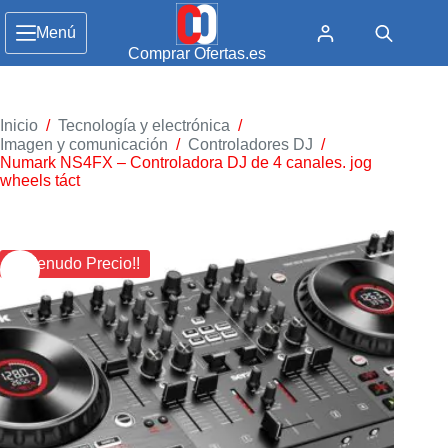
Menú
Comprar Ofertas.es
Inicio
/
Tecnología y electrónica
/
Imagen y comunicación
/
Controladores DJ
/
Numark NS4FX – Controladora DJ de 4 canales. jog
wheels táct
¡¡ Menudo Precio!!