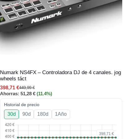
Numark NS4FX – Controladora DJ de 4 canales. jog
wheels táct
398,71
€
449,99
€
Ahorras:
51,28
€
(11.4%)
Historial de precio
30d
90d
180d
1Año