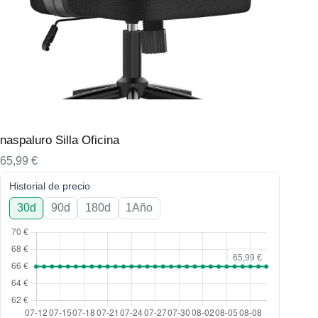
naspaluro Silla Oficina
65,99
€
Historial de precio
30d
90d
180d
1Año