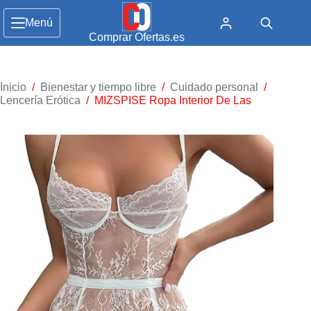
Menú
Comprar Ofertas.es
Inicio
/
Bienestar y tiempo libre
/
Cuidado personal
/
Lencería Erótica
/
MIZSPISE Ropa Interior De Las