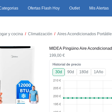
Categorias
Ofertas Flash Hoy
Outlet
Mis Alertas
ogar y cocina
/
Climatización
/
Aires Acondicionados Portátile
MIDEA Pingüino Aire Acondiciona
199,00
€
Historial de precio
30d
90d
180d
1Año