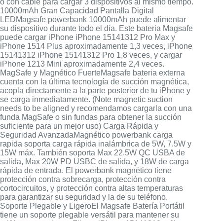
o con cable para cargar 3 dispositivos al mismo tiempo.
10000mAh Gran Capacidad Pantalla Digital
LEDMagsafe powerbank 10000mAh puede alimentar
su dispositivo durante todo el día. Este bateria Magsafe
puede cargar iPhone iPhone 15141312 Pro Max y
iPhone 1514 Plus aproximadamente 1,3 veces, iPhone
15141312 iPhone 15141312 Pro 1,8 veces, y cargar
iPhone 1213 Mini aproximadamente 2,4 veces.
MagSafe y Magnético FuerteMagsafe bateria externa
cuenta con la última tecnología de succión magnética,
acopla directamente a la parte posterior de tu iPhone y
se carga inmediatamente. (Note magnetic suction
needs to be aligned y recomendamos cargarla con una
funda MagSafe o sin fundas para obtener la succión
suficiente para un mejor uso) Carga Rápida y
Seguridad AvanzadaMagnético powerbank carga
rapida soporta carga rápida inalámbrica de 5W, 7.5W y
15W máx. También soporta Max 22.5W QC USBA de
salida, Max 20W PD USBC de salida, y 18W de carga
rápida de entrada. El powerbank magnético tiene
protección contra sobrecarga, protección contra
cortocircuitos, y protección contra altas temperaturas
para garantizar su seguridad y la de su teléfono.
Soporte Plegable y LigeroEl Magsafe Batería Portátil
tiene un soporte plegable versátil para mantener su