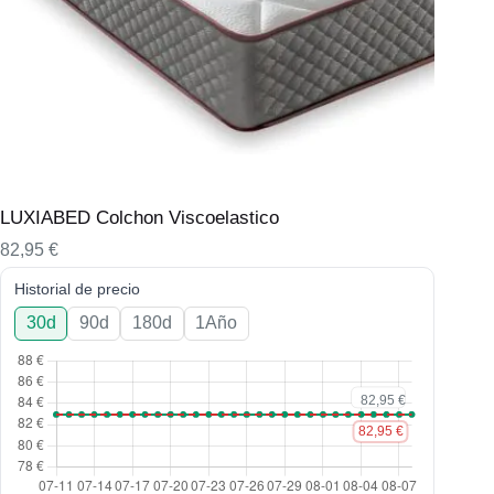
LUXIABED Colchon Viscoelastico
82,95
€
Historial de precio
30d
90d
180d
1Año