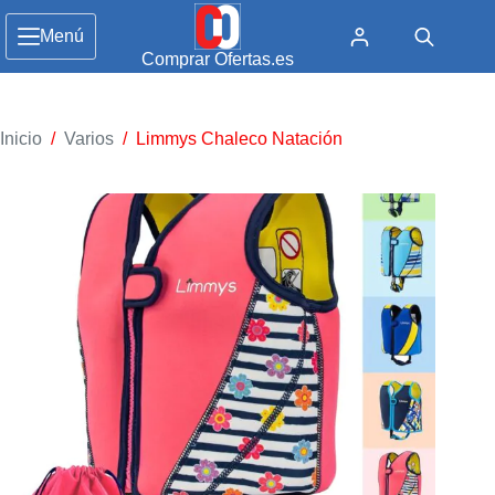
Menú
Comprar Ofertas.es
Inicio
/
Varios
/
Limmys Chaleco Natación