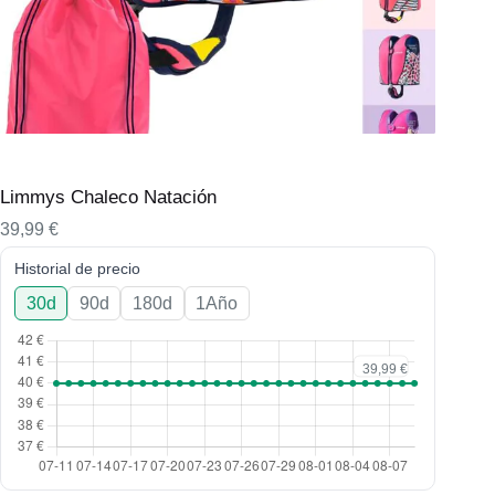
Limmys Chaleco Natación
39,99
€
Historial de precio
30d
90d
180d
1Año