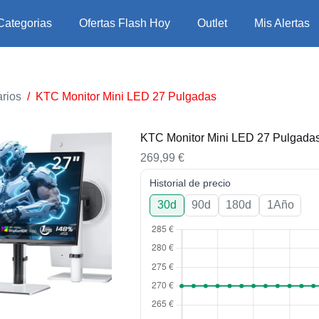
Categorias
Ofertas Flash Hoy
Outlet
Mis Alertas
rios
/
KTC Monitor Mini LED 27 Pulgadas
KTC Monitor Mini LED 27 Pulgada
269,99
€
Historial de precio
30d
90d
180d
1Año