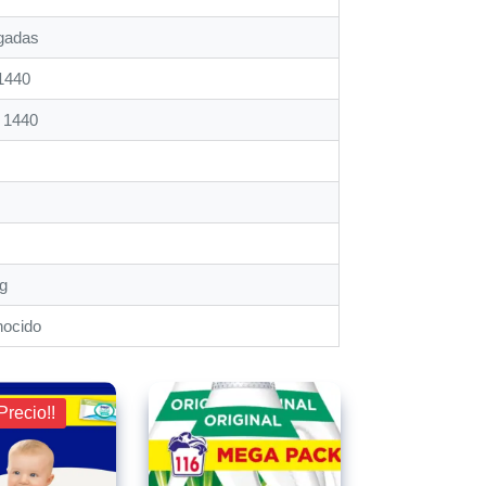
lgadas
1440
x 1440
kg
nocido
Precio!!