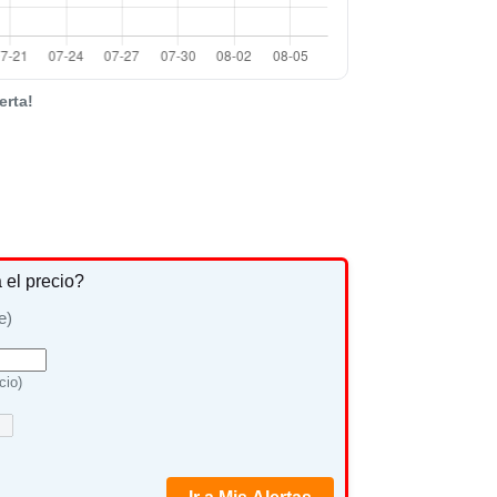
erta!
a el precio?
e)
cio)