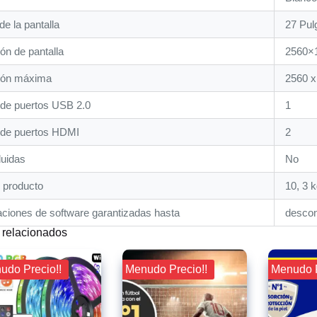
e la pantalla
‎27 Pu
ón de pantalla
‎2560×
ión máxima
‎2560 
de puertos USB 2.0
1
de puertos HDMI
2
luidas
‎No
 producto
‎10, 3 
aciones de software garantizadas hasta
‎desco
 relacionados
nudo Precio!!
¡¡ Menudo Precio!!
¡¡ Menudo 