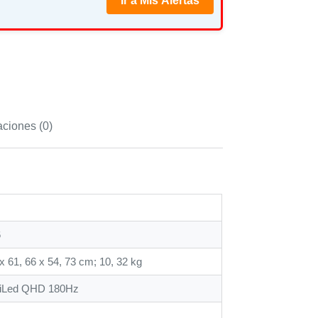
Ir a Mis Alertas
aciones (0)
6
 x 61, 66 x 54, 73 cm; 10, 32 kg
niLed QHD 180Hz