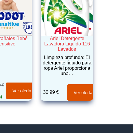
Pañales Bebé
Ariel Detergente
ensitive
Lavadora Liquido 116
Lavados
Limpieza profunda: El
detergente líquido para
ropa Ariel proporciona
una…
9
€
Ver oferta
30,99
€
Ver oferta
)