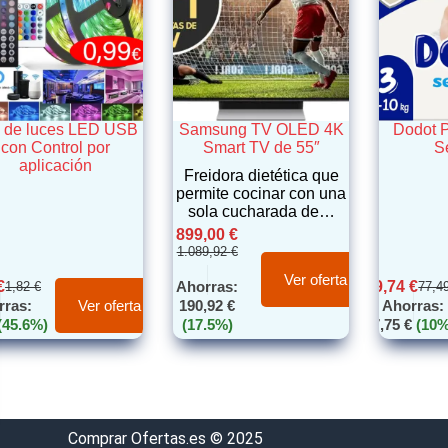
a de luces LED USB
Samsung TV OLED 4K
Dodot 
con Control por
Smart TV de 55″
S
aplicación
Freidora dietética que
permite cocinar con una
sola cucharada de…
899,00
€
1.089,92
€
Ver oferta
€
Ahorras:
69,74
€
1,82
€
77,4
rras:
190,92
€
Ahorras:
Ver oferta
(45.6%)
(17.5%)
7,75
€
(10%
Comprar Ofertas.es © 2025