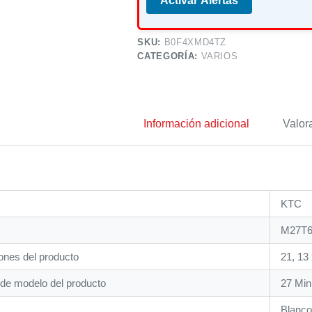
Activar Alertas
SKU:
B0F4XMD4TZ
CATEGORÍA:
VARIOS
Información adicional
Valor
‎KTC
‎M27T
nes del producto
‎21, 13
de modelo del producto
‎27 Mi
‎Blanco