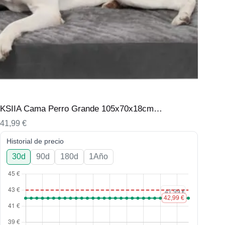
KSIIA Cama Perro Grande 105x70x18cm…
41,99
€
Historial de precio
30d
90d
180d
1Año