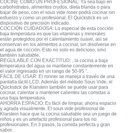
COCINE COMO UN PROFESIONAL: Ya sea bajo en
carbohidratos, alimentos crudos, dieta blanda o para
bajar de peso, con el sous vide roner podrá cocinar sin
esfuerzo y como un profesional. El Quickstick es un
dispositivo de precisión indicado.
COCCIÓN CUIDADOSA: Lo especial de esta cocción
baja temperatura es que las vitaminas y minerales
están protegidos por el calentamiento suave, así se
conservan en los alimentos a cocinar, sin disolverse en
el agua de cocción. Esto no solo es delicioso, sino
también saludable.
REGULABLE CON EXACTITUD: , la cocina a baja
temperatura del agua se mantiene constantemente en
el valor ingresado en un rango de 50-95 °.
FÁCIL DE USAR: El ronner se maneja a través de una
pantalla táctil LCD. Además del método Sous Vide, el
Quickstick de Klarstein también se puede usar para
cocinar, calentar o mantener calientes las comidas a
una baja temperatura.
AHORRA ESPACIO: Es fácil de limpiar, ahorra espacio
y agrada visualmente. El sous vide profesional de
Klarstein hace que la cocina saludable sea un juego de
niños y es un artefacto profesional para los no
profesionales. En 3 pasos, la comida perfecta y gran
sabor.