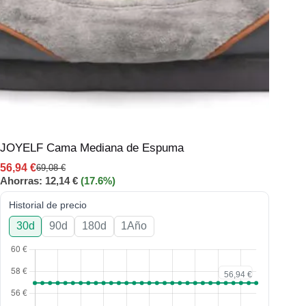
JOYELF Cama Mediana de Espuma
56,94
€
69,08
€
Ahorras:
12,14
€
(17.6%)
Historial de precio
30d
90d
180d
1Año