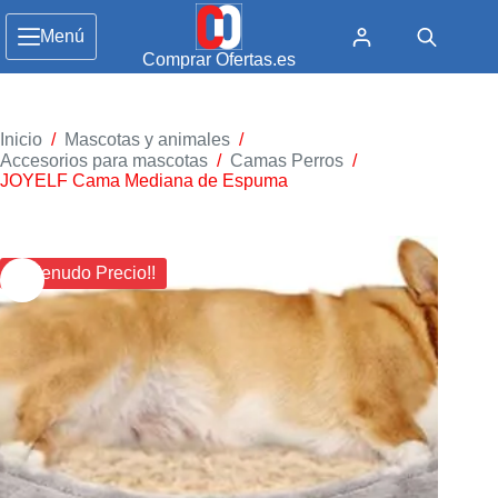
Menú
Comprar Ofertas.es
Inicio
/
Mascotas y animales
/
Accesorios para mascotas
/
Camas Perros
/
JOYELF Cama Mediana de Espuma
¡¡ Menudo Precio!!