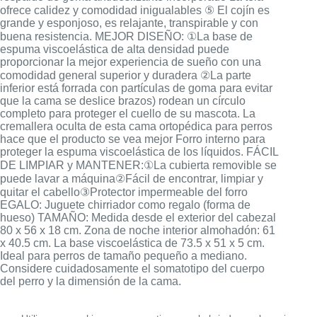
ofrece calidez y comodidad inigualables ⑤ El cojín es
grande y esponjoso, es relajante, transpirable y con
buena resistencia. MEJOR DISEÑO: ①La base de
espuma viscoelástica de alta densidad puede
proporcionar la mejor experiencia de sueño con una
comodidad general superior y duradera ②La parte
inferior está forrada con partículas de goma para evitar
que la cama se deslice brazos) rodean un círculo
completo para proteger el cuello de su mascota. La
cremallera oculta de esta cama ortopédica para perros
hace que el producto se vea mejor Forro interno para
proteger la espuma viscoelástica de los líquidos. FÁCIL
DE LIMPIAR y MANTENER:①La cubierta removible se
puede lavar a máquina②Fácil de encontrar, limpiar y
quitar el cabello③Protector impermeable del forro
EGALO: Juguete chirriador como regalo (forma de
hueso) TAMAÑO: Medida desde el exterior del cabezal
80 x 56 x 18 cm. Zona de noche interior almohadón: 61
x 40.5 cm. La base viscoelástica de 73.5 x 51 x 5 cm.
Ideal para perros de tamaño pequeño a mediano.
Considere cuidadosamente el somatotipo del cuerpo
del perro y la dimensión de la cama.