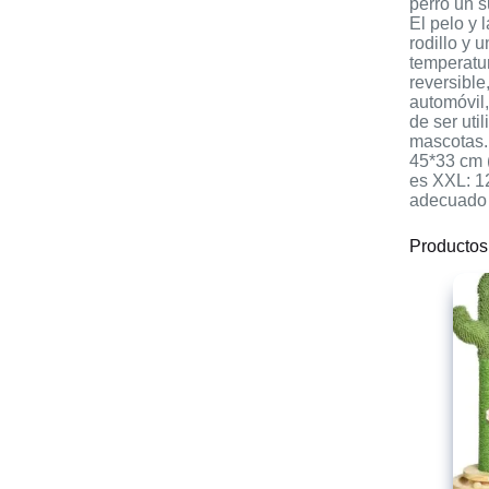
perro un s
El pelo y 
rodillo y
temperatur
reversible
automóvil,
de ser uti
mascotas.
45*33 cm 
es XXL: 1
adecuado 
Productos