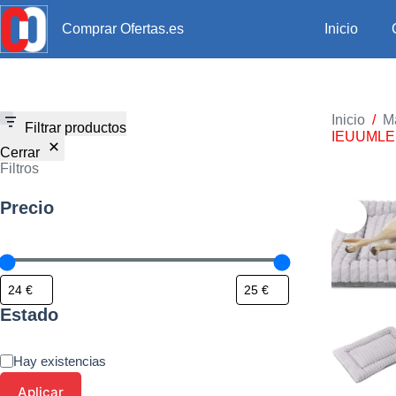
Inicio
Comprar Ofertas.es
Inicio
/
M
Filtrar productos
IEUUMLER 
Cerrar
Filtros
Precio
Estado
Hay existencias
Aplicar