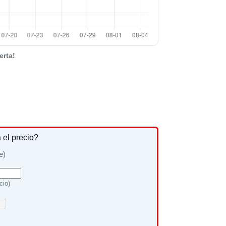
erta!
a el precio?
e)
cio)