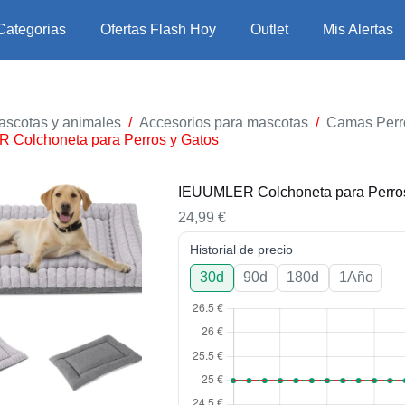
Categorias
Ofertas Flash Hoy
Outlet
Mis Alertas
ascotas y animales
/
Accesorios para mascotas
/
Camas Perr
Colchoneta para Perros y Gatos
IEUUMLER Colchoneta para Perros
24,99
€
Historial de precio
30d
90d
180d
1Año