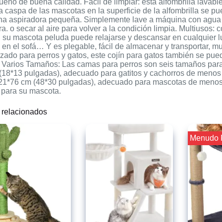
ueño de buena calidad. Fácil de limpiar: esta alfombrilla lavable
la caspa de las mascotas en la superficie de la alfombrilla se p
 una aspiradora pequeña. Simplemente lave a máquina con agua 
a. o secar al aire para volver a la condición limpia. Multiusos:
, su mascota peluda puede relajarse y descansar en cualquier lu
 en el sofá… Y es plegable, fácil de almacenar y transportar,
lizado para perros y gatos, este cojín para gatos también se pued
 Varios Tamaños: Las camas para perros son seis tamaños para
(18*13 pulgadas), adecuado para gatitos y cachorros de menos d
21*76 cm (48*30 pulgadas), adecuado para mascotas de menos de
para su mascota.
 relacionados
¡¡ Menudo 