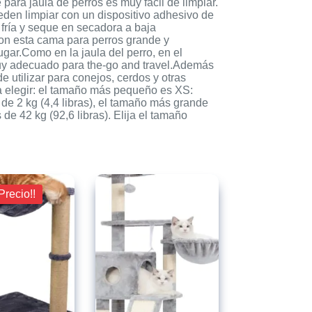
 para jaula de perros es muy fácil de limpiar.
ueden limpiar con un dispositivo adhesivo de
fría y seque en secadora a baja
 con esta cama para perros grande y
gar.Como en la jaula del perro, en el
 muy adecuado para the-go and travel.Además
e utilizar para conejos, cerdos y otras
 elegir: el tamaño más pequeño es XS:
e 2 kg (4,4 libras), el tamaño más grande
 42 kg (92,6 libras). Elija el tamaño
Precio!!