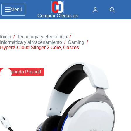
Menú
Comprar Ofertas.es
Inicio
/
Tecnología y electrónica
/
Informática y almacenamiento
/
Gaming
/
HyperX Cloud Stinger 2 Core, Cascos
¡¡ Menudo Precio!!