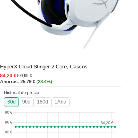
HyperX Cloud Stinger 2 Core, Cascos
84,20
€
109,99
€
Ahorras:
25,79
€
(23.4%)
Historial de precio
30d
90d
180d
1Año