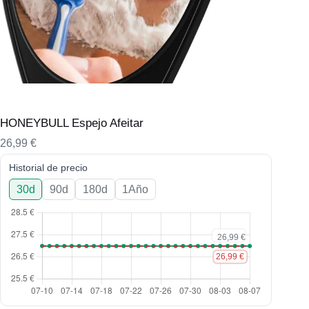
HONEYBULL Espejo Afeitar
26,99
€
Historial de precio
30d
90d
180d
1Año