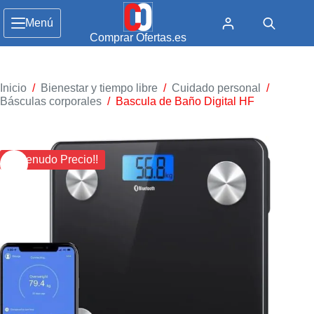
Menú
Comprar Ofertas.es
Inicio
/
Bienestar y tiempo libre
/
Cuidado personal
/
Básculas corporales
/
Bascula de Baño Digital HF
¡¡ Menudo Precio!!