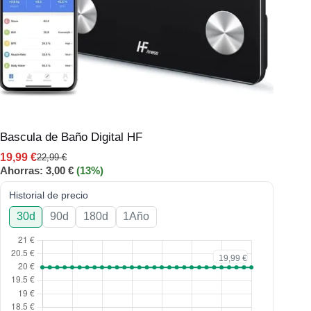
Bascula de Baño Digital HF
19,99
€
22,99
€
Ahorras:
3,00
€
(13%)
Historial de precio
30d
90d
180d
1Año