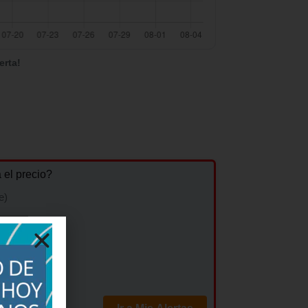
erta!
a el precio?
e)
cio)