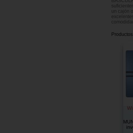
BÁSCULA 
suficient
un cajón
excelente
comodida
Productos
Wi
MUND
inv