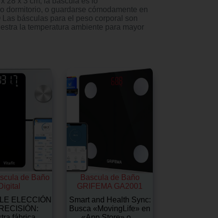
 x 3 cm, la báscula es lo
 o dormitorio, o guardarse cómodamente en
 básculas para el peso corporal son
uestra la temperatura ambiente para mayor
Bascula de Baño
Bascula de Baño
Digital
GRIFEMA GA2001
BLE ELECCIÓN
Smart and Health Sync:
RECISIÓN:
Busca «MovingLife» en
tra fábrica
«App Store» o…