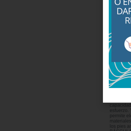
Comprar O
BÁSCULA D
ambiente
capacidad
esfuerzo. 
permite e
materiales
los pies a