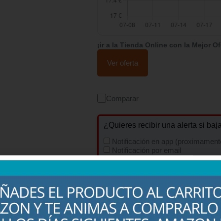
¡ir a la Tienda Online con la Mejor Of
Ver oferta
Comparar
¿Quieres recibir una alerta si baj
Notificación en app (proximament
Notificación por email
Precio máximo para alerta:
(Dejar vacío para cualquier bajada de pre
Email (solo si activas alerta por email)