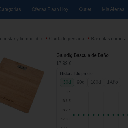
Categorias
Ofertas Flash Hoy
Outlet
Mis Alertas
enestar y tiempo libre
/
Cuidado personal
/
Básculas corpora
Grundig Bascula de Baño
17,99
€
Historial de precio
30d
90d
180d
1Año