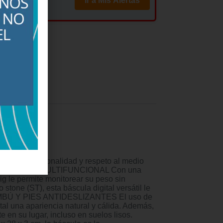
Ir a Mis Alertas
ES
es (0)
a de funcionalidad y respeto al medio
SO CORPORAL MULTIFUNCIONAL Con una
 le permite monitorear su peso sin
stone (ST), esta báscula digital versátil le
 BAMBÚ Y PIES ANTIDESLIZANTES El uso de
tal una apariencia natural y cálida. Además,
 en su lugar, incluso en suelos lisos.