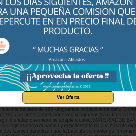
Activar Alertas
SKU:
B0C4TV54VV
CATEGORÍA:
BÁSCULAS CORPORAL
Descripción
Valoracion
fertas en Tiendas Online
Ver Oferta
E BAÑO DIGITAL ELEGANTE Descubra la combinación perfect
 con la báscula de baño de bambú Grundig. BALANZA PE
 máxima de peso de 180 kilogramos, la báscula de baño Grundig
Ya sea que prefiera mediciones en kilogramos (KG), libras (LB) o 
legir la unidad que mejor se adapte a usted. MATERIAL DE
 ecológicos como el bambú y el poliéster le da a la báscula digi
ntideslizantes garantizan que la báscula se mantenga firmemente