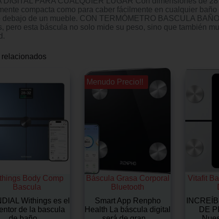
DIGITAL PARA CUALQUIER LUGAR Con dimensiones de 28 x 28
emente compacta como para caber fácilmente en cualquier baño
 o debajo de un mueble. CON TERMÓMETRO BASCULA BAÑO Las
s, pero esta báscula no solo mide su peso, sino que también m
d.
 relacionados
¡¡ Menudo Precio!!
things Body Comp
Báscula Grasa Corporal
Vitafit 
Bascula
Bluetooth
IAL Withings es el
Smart App Renpho
INCREÍ
entor de la bascula
Health La báscula digital
DE P
de baño…
será de gran…
Nues